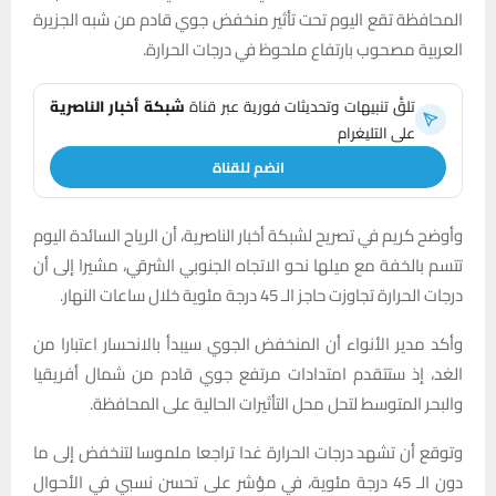
المحافظة تقع اليوم تحت تأثير منخفض جوي قادم من شبه الجزيرة
العربية مصحوب بارتفاع ملحوظ في درجات الحرارة.
تلقَّ تنبيهات وتحديثات فورية عبر قناة
شبكة أخبار الناصرية
على التليغرام
انضم للقناة
وأوضح كريم في تصريح لشبكة أخبار الناصرية، أن الرياح السائدة اليوم
تتسم بالخفة مع ميلها نحو الاتجاه الجنوبي الشرقي، مشيرا إلى أن
درجات الحرارة تجاوزت حاجز الـ 45 درجة مئوية خلال ساعات النهار.
وأكد مدير الأنواء أن المنخفض الجوي سيبدأ بالانحسار اعتبارا من
الغد، إذ ستتقدم امتدادات مرتفع جوي قادم من شمال أفريقيا
والبحر المتوسط لتحل محل التأثيرات الحالية على المحافظة.
وتوقع أن تشهد درجات الحرارة غدا تراجعا ملموسا لتنخفض إلى ما
دون الـ 45 درجة مئوية، في مؤشر على تحسن نسبي في الأحوال