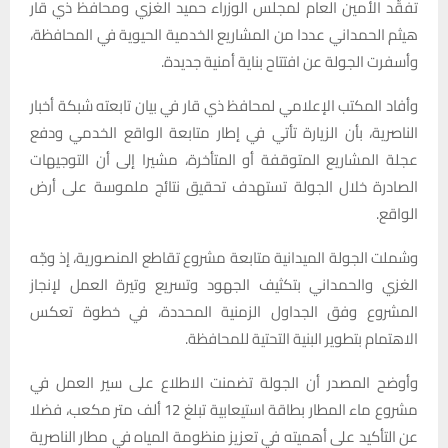
تفقّد الأمين العام لمجلس الوزراء حميد الغزي ومحافظ ذي قار
هيثم الحمداني عددا من المشاريع الخدمية الحيوية في المحافظة،
وأسفرت الجولة عن افتتاح بناية أمنية جديدة.
وأفاد المكتب الإعلامي لمحافظ ذي قار في بيان تابعته شبكة أخبار
الناصرية، بأن الزيارة تأتي في إطار متابعة الواقع الخدمي ودفع
عجلة المشاريع المتوقفة أو المتأخرة، مشيرا إلى أن التوجيهات
الصادرة خلال الجولة تستهدف تحقيق نتائج ملموسة على أرض
الواقع.
وشملت الجولة الميدانية متابعة مشروع تقاطع المنصورية، إذ وجّه
الغزي والحمداني بتكثيف الجهود وتسريع وتيرة العمل لإنجاز
المشروع وفق الجداول الزمنية المحددة، في خطوة تعكس
الاهتمام بتطوير البنية التحتية للمحافظة.
وأوضح المصدر أن الجولة تضمنت الاطلاع على سير العمل في
مشروع ماء المطار بطاقة استيعابية تبلغ 12 ألف متر مكعب، فضلا
عن التأكيد على أهميته في تعزيز منظومة المياه في مطار الناصرية