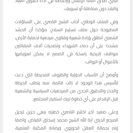
الباري صدق أمانة الإنسان وإخلاصه في أداء حقوق العباد
والبلاد دون مماطلة أو تسويف.
وفي الملف الوطني، أجاب الشيخ الناصري على التساؤلات
المطروحة حول ملف تسليم السلاح، مؤكدا أن الحشد
الشعبي انطلق بإرادة شعبية وفتاوى مرجعية لحماية الأرض،
مشددا على أن دماء الشهداء وتضحيات آلاف المقاتلين
مواقف تاريخية راسخة في الضمير لا يمكن تعويضها
بالأموال أو الرواتب.
وأوضح أن الأسباب الدولية والظروف المحيطة التي دعت
لتأسيس هذا الوجود لا زالت قائمة، مما يتطلب الحيطة
والحذر والتدقيق الجدي من المرجعيات السياسية والشعبية
قبل الإقدام على أي خطوة تربك استقرار المجتمع.
وعلى صعيد آخر، اختتم الناصري خطبته بنعي حزين لرحيل
المرجع الديني آية الله الشيخ محمد إسحاق الفياض، واصفا
إياه بجمالة العقل الحوزوي ورصانة المكتبة العلمية،