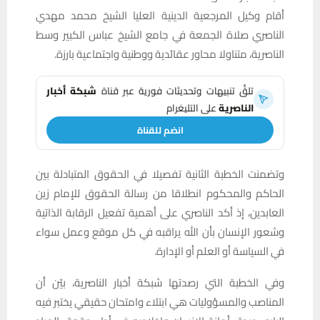
أقام وكيل المرجعية الدينية العليا الشيخ محمد مهدي
الناصري صلاة الجمعة في جامع الشيخ عباس الكبير وسط
الناصرية، متناولا محاور عقائدية ووطنية واجتماعية بارزة.
تلقَّ تنبيهات وتحديثات فورية عبر قناة
شبكة أخبار
الناصرية
على التليغرام
انضم للقناة
وتضمنت الخطبة الثانية تفصيلا في الحقوق المتبادلة بين
الحاكم والمحكوم انطلاقا من رسالة الحقوق للإمام زين
العابدين، إذ أكد الناصري على أهمية تفعيل الرقابة الذاتية
وشعور الإنسان بأن الله يراقبه في كل موقع وعمل سواء
في السياسة أو العلم أو الإدارة.
وفي الخطبة التي رصدتها شبكة أخبار الناصرية، بيّن أن
المناصب والمسؤوليات هي ابتلاء وامتحان حقيقي يختبر فيه