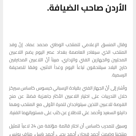
الأردن صاحب الضيافة.
وقال المنسق الإعلامي للمنتخب الوطني محمد عماد، إنَّ وفد
المنتخب الذي سيغادر العاصمة بغداد عصر اليوم يضم اللاعبين
المحليين والجهازين الفني والإداري، مبيناً أنَّ اللاعبين المحترفين
خارج البلاد سيلتحقون تباعاً اليوم وغداً الاثنين، وفقا للصحيفة
الرسمية.
وأشار إلى أنَّ الجهاز الفني بقيادة الإسباني خيسوس كاساس سيركز
خلال التدريبات على اختيار اللاعبين الأكثر جاهزية فضلاً عن منح
الفرصة للاعبين اللذين سيتواجدان للمرة الأولى مع المنتخب وهما
دانيلو السعيد وأحمد علي للاطلاع عن كثب على مستوياتهما الفنية.
وسبق للمدرب كاساس أن اختار قائمة مؤلفة من 24 لاعباً لتمثيل
منتخبنا وضمت أحمد فرحان، أحمد يحيى، أحمد باسل، مناف يونس،