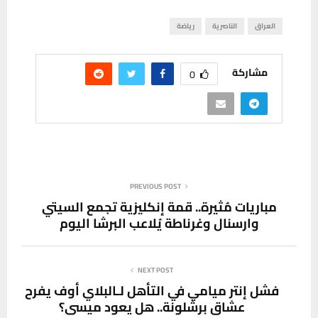
العراق
الناصرية
رياضة
مشاركة
0
PREVIOUS POST
مباريات مُثيرة.. قمة إنكليزية تجمع السيتي
وارسنال وغرناطة يُلاعب البرشا اليوم
NEXT POST
فشل إنتر ميامي في التأهل لـالبلاي أوف يفرح
عشاق برشلونة.. هل يعود ميسي؟