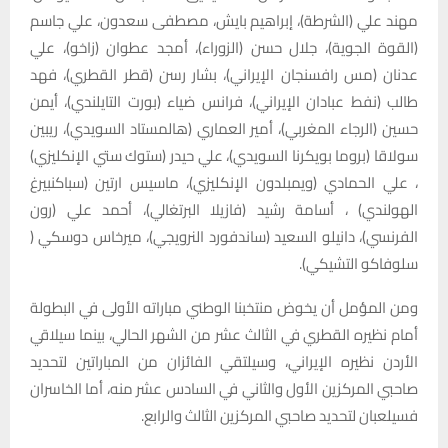
مهند علي (الشرطة)، إبراهيم بايش، مصطفى سعدون، علي جاسم
(القوة الجوية)، جلال حسن (الزوراء)، أمجد عطوان (زاخو)، علي
عدنان (مس رافسنجان الإيراني)، بشار رسن (قطر القطري)، فهد
طالب (نفط عبادان الإيراني)، فرانس ضياء (بورت التايلندي)، أيمن
حسين (الرجاء المغربي)، أمير العماري (هالمستاد السويدي)، ريبين
سولاقا (بروما بويكرنا السويدي)، علي حيدر (ستوك ستي الإنكليزي)
، علي الحمادي (ويمبلدون الإنكليزي)، ماسيس ارتين (سباكنبيرغ
الهولندي) ، أسامة رشيد (فازيلا البرتغالي)، أحمد علي (رون
الفرنسي)، دانيلو السعيد (ساندفورد النرويجي)، ميرخاس دوسكي (
سلوفاكو التشيكي).
ومن المؤمل أن يخوض منتخبنا الوطني مباراته الأولى في البطولة
أمام نظيره القطري في الثالث عشر من الشهر الحالي، بينما سيلاقي
الأردن نظيره الإيراني، وسيلتقي الفائزان من المباراتين لتحديد
صاحبي المركزين الأول والثاني في السادس عشر منه، أما الخاسران
فسيلعبان لتحديد صاحبي المركزين الثالث والرابع.