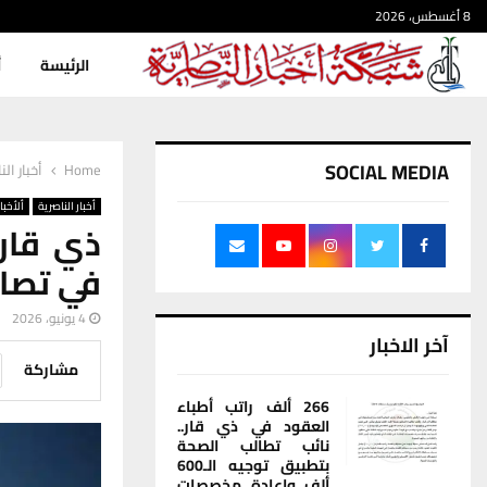
8 أغسطس، 2026
الرئيسة
أ
SOCIAL MEDIA
Home
أخبار الن
أخبار الناصرية
ألأخبار
ذي قار 
في تصاعد نحو 
4 يونيو، 2026
آخر الاخبار
مشاركة
266 ألف راتب أطباء
العقود في ذي قار..
نائب تطالب الصحة
بتطبيق توجيه الـ600
ألف وإعادة مخصصات