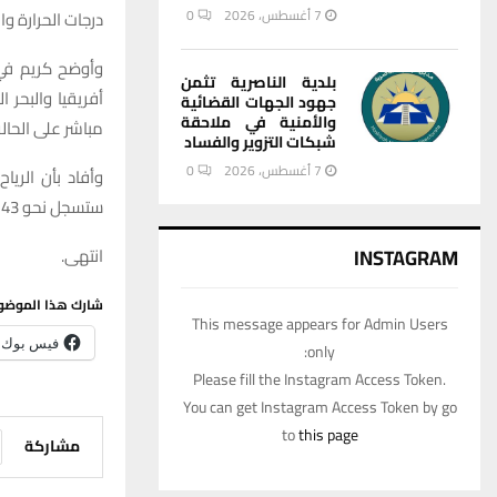
7 أغسطس، 2026
0
درجات الحرارة وا
وأوضح كريم في 
بلدية الناصرية تثمن
أفريقيا والبحر
جهود الجهات القضائية
والأمنية في ملاحقة
مباشر على الحال
شبكات التزوير والفساد
7 أغسطس، 2026
0
وأفاد بأن الريا
ستسجل نحو 43 درجة مئوية اليوم على أن ترتفع غدا لتبلغ حدود 45 درجة مئوية.
INSTAGRAM
انتهى.
شارك هذا الموضو
This message appears for Admin Users
فيس بوك
only:
Please fill the Instagram Access Token.
You can get Instagram Access Token by go
to
this page
مشاركة