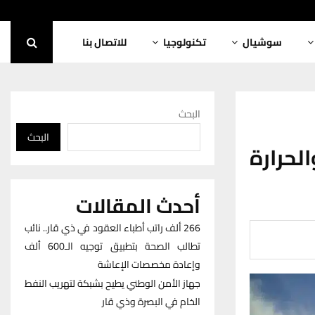
سوشيال
تكنولوجيا
للاتصال بنا
البحث
البحث
لحرارة
أحدث المقالات
266 ألف راتب أطباء العقود في ذي قار.. نائب
تطالب الصحة بتطبيق توجيه الـ600 ألف
وإعادة مخصصات الإعاشة
جهاز الأمن الوطني يطيح بشبكة لتهريب النفط
الخام في البصرة وذي قار