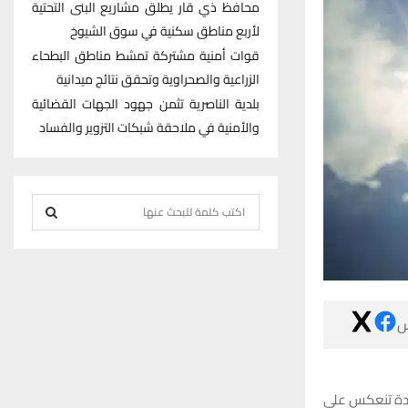
محافظ ذي قار يطلق مشاريع البنى التحتية
لأربع مناطق سكنية في سوق الشيوخ
قوات أمنية مشتركة تمشط مناطق البطحاء
الزراعية والصحراوية وتحقق نتائج ميدانية
بلدية الناصرية تثمن جهود الجهات القضائية
والأمنية في ملاحقة شبكات التزوير والفساد
S
e
S
a
r
E
c
h
A

f
R
o
r
C
كشف مدير الأن