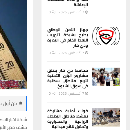
الإعاشة
7 أغسطس، 2026
0
جهاز الأمن الوطني
يطيح بشبكة لتهريب
النفط الخام في البصرة
وذي قار
7 أغسطس، 2026
0
محافظ ذي قار يطلق
مشاريع البنى التحتية
لأربع مناطق سكنية
في سوق الشيوخ
7 أغسطس، 2026
0
🔔 كن أول من
قوات أمنية مشتركة
تمشط مناطق البطحاء
شبكة اخبار الناصر
الزراعية والصحراوية
وتحقق نتائج ميدانية
كشف مدير الأنو