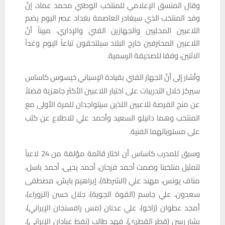
وقال المنسق الإعلامي للمنتخب الوطني محمد عماد، إنَّ
وفد المنتخب الذي سيغادر العاصمة بغداد عصر اليوم يضم
اللاعبين المحليين والجهازين الفني والإداري، مبيناً أنَّ
اللاعبين المحترفين خارج البلاد سيلتحقون تباعاً اليوم وغداً
الاثنين، وفقا للصحيفة الرسمية.
وأشار إلى أنَّ الجهاز الفني بقيادة الإسباني خيسوس كاساس
سيركز خلال التدريبات على اختيار اللاعبين الأكثر جاهزية فضلاً
عن منح الفرصة للاعبين اللذين سيتواجدان للمرة الأولى مع
المنتخب وهما دانيلو السعيد وأحمد علي للاطلاع عن كثب
على مستوياتهما الفنية.
وسبق للمدرب كاساس أن اختار قائمة مؤلفة من 24 لاعباً
لتمثيل منتخبنا وضمت أحمد فرحان، أحمد يحيى، أحمد باسل،
مناف يونس، مهند علي (الشرطة)، إبراهيم بايش، مصطفى
سعدون، علي جاسم (القوة الجوية)، جلال حسن (الزوراء)،
أمجد عطوان (زاخو)، علي عدنان (مس رافسنجان الإيراني)،
بشار رسن (قطر القطري)، فهد طالب (نفط عبادان الإيراني)،