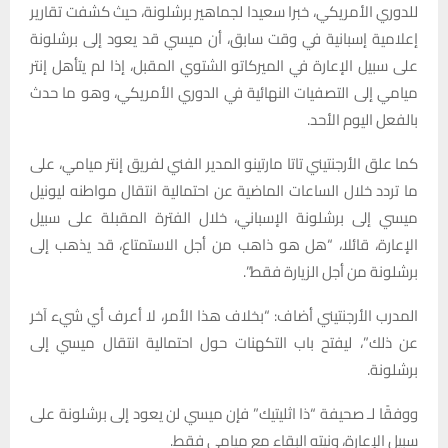
للدوري الأمريكي، خبرا سعيدا لجماهير برشلونة، حيث كشفت تقارير
إعلامية إسبانية في وقت سابق، أن ميسي قد يعود إلى برشلونة
على سبيل الإعارة في الميركاتو الشتوي المقبل، إذا لم يتأهل إنتر
ميامي إلى التصفيات النهائية في الدوري الأمريكي، وهو ما حدث
بالفعل اليوم الأحد.
كما علق الأرجنتيني تاتا مارتينو المدير الفني لفريق إنتر ميامي، على
ما تردد خلال الساعات الماضية عن احتمالية انتقال مواطنه ليونيل
ميسي إلى برشلونة الإسباني، خلال الفترة المقبلة على سبيل
الإعارة، قائلا، “هل هو ذاهب من أجل الاستمتاع، قد يذهب إلى
برشلونة من أجل الزيارة فقط”.
المدرب الأرجنتيني أضاف: “بخلاف هذا الأمر، لا أعرف أي شيء آخر
عن ذلك”، ليفتح باب التكهنات حول احتمالية انتقال ميسي إلى
برشلونة.
ووفقًا لـ صحيفة “ذا اثليتيك” فإن ميسي لن يعود إلى برشلونة على
سبيل الإعارة، ونيته البقاء مع ميامي فقط.