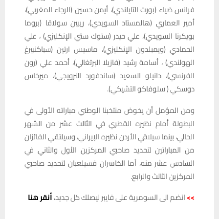
فرانس ضياء (بورت التايلندي)، أيمن حسين (الرجاء المغربي)،
أمير العماري (هالمستاد السويدي)، ريبين سولاقا (بروما
بويكرنا السويدي)، علي حيدر (ستوك ستي الإنكليزي) ، علي
الحمادي (ويمبلدون الإنكليزي)، ماسيس ارتين (سباكنبيرغ
الهولندي) ، أسامة رشيد (فازيلا البرتغالي)، أحمد علي (رون
الفرنسي)، دانيلو السعيد (ساندفورد النرويجي)، ميرخاس
دوسكي ( سلوفاكو التشيكي).
ومن المؤمل أن يخوض منتخبنا الوطني مباراته الأولى في
البطولة أمام نظيره القطري في الثالث عشر من الشهر
الحالي، بينما سيلاقي الأردن نظيره الإيراني، وسيلتقي الفائزان
من المباراتين لتحديد صاحبي المركزين الأول والثاني في
السادس عشر منه، أما الخاسران فسيلعبان لتحديد صاحبي
المركزين الثالث والرابع.
>>
انضم الى السومرية على فايبر ليصلك كل جديد،
أنقر هنا