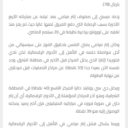
باريال (78).
وعاد ميسي إلى صفوف إنتر ميامي بعد غيابه عن مبارياته الأربع
الأخيرة بسبب الإصابة التي دفع الفريق ثمنها غاليا حيث لم يفز منذ
تغلبه على تورونتو برباعية نظيفة في 20 سبتمبر الماضي.
وكان إنتر ميامي يمني النفس بتحقيق الفوز على سينسيناتي من
أجل مواصلة حلمه في التأهل إلى الأدوار الإقصائية، لكن نادي
فلوريدا (إنتر) الذي يحتل المركز قبل الأخير في منطقة الشرق، وجد
نفسه الآن بعيدا جدا (33 نقطة) عن مراكز التصفيات قبل مرحلتين
من نهاية البطولة.
ويحتل دي سي يونايتد حاليا المركز التاسع (40 نقطة) في المنطقة
الشرقية، وهو آخر المراكز المؤهلة إلى الأدوار الإقصائية، أي أن إنتر
حتى في صورة فوزه في مباراتيه المتبقيتين فإن أكبر رصيد يمكنه
الوصول إليه هو 39 نقطة.
وربما يشكل فشل إنتر ميامي في التأهل إلى الأدوار الإقصائية