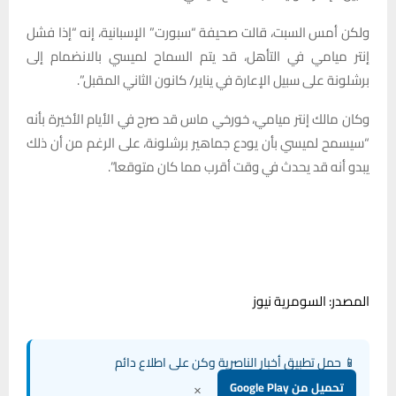
ولكن أمس السبت، قالت صحيفة “سبورت” الإسبانية، إنه “إذا فشل
إنتر ميامي في التأهل، قد يتم السماح لميسي بالانضمام إلى
برشلونة على سبيل الإعارة في يناير/ كانون الثاني المقبل”.
وكان مالك إنتر ميامي، خورخي ماس قد صرح في الأيام الأخيرة بأنه
“سيسمح لميسي بأن يودع جماهير برشلونة، على الرغم من أن ذلك
يبدو أنه قد يحدث في وقت أقرب مما كان متوقعا”.
المصدر: السومرية نيوز
📱 حمل تطبيق أخبار الناصرية وكن على اطلاع دائم
×
تحميل من Google Play