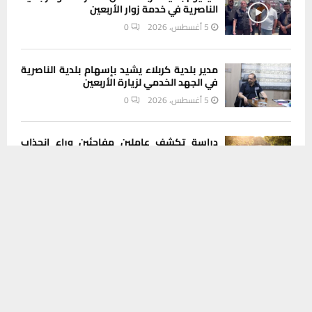
الناصرية في خدمة زوار الأربعين
5 أغسطس، 2026
0
مدير بلدية كربلاء يشيد بإسهام بلدية الناصرية
في الجهد الخدمي لزيارة الأربعين
5 أغسطس، 2026
0
دراسة تكشف عاملين مفاجئين وراء انجذاب
البعوض لبعض البشر دون غيرهم
يستخدم هذا الموقع ملفات تعريف الارتباط لتحسين تجربتك. سنفترض أنك
5 أغسطس، 2026
0
موافق على هذا، ولكن يمكنك إلغاء الاشتراك إذا كنت ترغب في ذلك.
موافق
قراءة المزيد
أنواء ذي قار تسجل 50 درجة مئوية وتحذر من
غبار لليومين المقبلين
5 أغسطس، 2026
0
INSTAGRAM