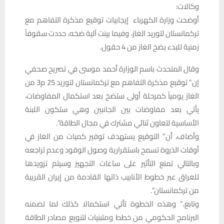
وكالات:
أوضحت وزارة الكهرباء إيجابيات توقيع مذكرة التفاهم مع
تركمانستان لتوريد الغاز، وفيما بينت آلية ضخه، حددت سقوفاً
زمنية للبدء بضخ الغاز من 4 حقول.
وقال المتحدث باسم الوزارة أحمد موسى في تصريح صحفي
إن” توقيع مذكرة التفاهم مع تركمانستان لتوريد 25 م3 من
الغاز يومياً كمرحلة أولى ستضخ بعد استكمال المفاوضات،
يأتي بعد مفاوضات بين الجانبين وهي ستكون اللبنة
الأساسية لتعاون ثنائي مشترك في مجال الطاقة”.
وأضاف، أن” التوقيع يستهدف توفير كميات من الغاز في
أوقات الذروة تسمح باستقرارية وصول الوقود وعدم تراجعه
وبالتالي تمنع التأثير على ساعات التجهيز وسيتم تزويدها
للعراق عبر خطوط الأنابيب ذاتها القادمة من إيران القريبة
من تركمانستان”.
وتابع،” وهذه الخطوة تأتي استكمالا كذلك لما تضمنه
البرنامج الحكومي من خطط ومتبنيات لتنويع مصادر الطاقة