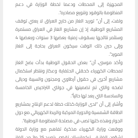
المجهزة إلى المحطات ودعما لخطة الوزارة في دعم
المنظومة بالوقود وتنويع مصادره”.
ولفت، إلى أن” توريد الغاز من خارج العراق لا يعني توقف
المشاريع الوطنية، إذ إن مشاريع الغاز في العراق مستمرة
وستثمر نتائجها بسقوف زمنية بعضها 3 سنوات وبعضها 4
وإلى حين ذلك الوقت سيكون العراق بحاجة إلى الغاز
المورد”.
وأكد موسى، أن” بعض الحقول الوطنية بدأت بضخ الغاز
لمحطات الكهرباء كحقلي الحلفاية وعكاز وننتظر استكمال
مشاريع أخرى في حقول أرطاوي ومجنون والسيبة وديالى
لضخه والتي تم تضمينها في جولتي التراخيص الخامسة
والسادسة التي يعد لها حالياً”.
وأشار، إلى أن “لدى الوزارة كذلك خطة لدعم الإنتاج بمشاريع
الطاقة الشمسية والدورة المركبة والربط الكهربائي مع دول
الجوار وهذه كلها تصب في مصلحة المنظومة الوطنية”.
ووقعت وزارة الكهرباء مذكرة تفاهم مع وزارة الدولة
لشؤون الغاز في تركمانستان تقضي بتوريد 25 م3 من الغاز