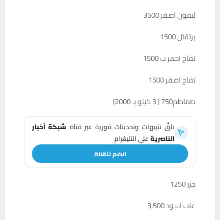
ليمون اصفر 3500
برتقال 1500
تفاح احمر ب 1500
تفاح اصفر 1500
طماطم750 ( 3 كيلو بـ 2000)
تلقَّ تنبيهات وتحديثات فورية عبر قناة
شبكة أخبار
الناصرية
على التليغرام
انضم للقناة
جزر 1250
عنب اسود 3,500