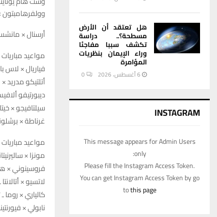
وست هام يونايتد × نيوكاسل ـ 4
وولفرهامبتون × أستون فيلا ـ 4 م
هل تعتقد أن الأرض
أرسنال × مانشستر سيتي ـ 6.30 مساء
مسطحة؟.. دراسة
تكشف سببا مفاجئا
وراء الإيمان بنظريات
مواعيد مباريات ا
المؤامرة
فياريال × لاس بالماس ـ 3 مساء – 3
6 أغسطس، 2026
0
أتلتيكو مدريد × ريال سوسيداد ـ
ديبورتيفو ألافيس × ريال بيتيس 
سيلتافيجو × خيتافي ـ 7.30 مساء –  HD 3
INSTAGRAM
غرناطة × برشلونة ـ 10 مساء – rts HD 1
This message appears for Admin Users
مواعيد مباريات ا
only:
مونزا × ساليرنيتانا ـ 1.30 مساء – TS Premium 1
Please fill the Instagram Access Token.
فروسينوني × هيلاس فيرونا ـ 4 م
You can get Instagram Access Token by go
لاتسيو × أتالانتا ـ 4 مساء ـ  SPORTS Premium 1
to
this page
كالياري × روما ـ 7 مساء – AD SPORTS Premium 1
نابولي × فيورنتينا ـ 9.45 مساء – RTS Premium 1