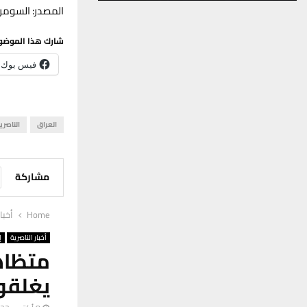
المصدر: السومري
شارك هذا الموضو
فيس بوك
العراق
الناصري
مشاركة
Home
أخبا
أخبار الناصرية
إ
متظاه
يغلقون