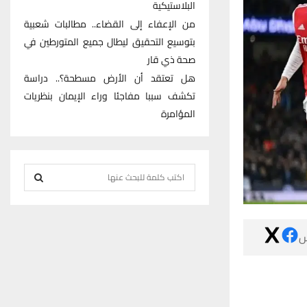
البلاستيكية
من الإعفاء إلى القضاء.. مطالبات شعبية
بتوسيع التحقيق ليطال جميع المتورطين في
صحة ذي قار
هل تعتقد أن الأرض مسطحة؟.. دراسة
تكشف سببا مفاجئا وراء الإيمان بنظريات
المؤامرة
S
e
S
a
r
E

c
h
A
f
R
o