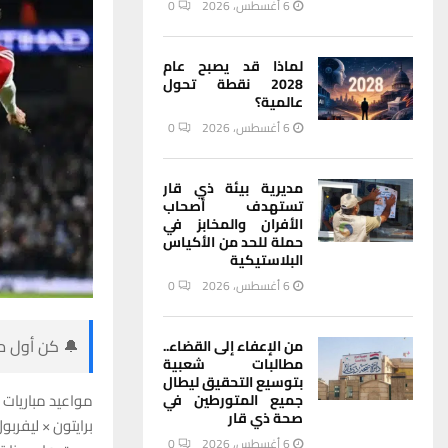
6 أغسطس، 2026
0
لماذا قد يصبح عام
2028 نقطة تحول
عالمية؟
6 أغسطس، 2026
0
مديرية بيئة ذي قار
تستهدف أصحاب
الأفران والمخابز في
حملة للحد من الأكياس
البلاستيكية
6 أغسطس، 2026
0
🔔 كن أول من
من الإعفاء إلى القضاء..
مطالبات شعبية
بتوسيع التحقيق ليطال
مواعيد مباريات ا
جميع المتورطين في
صحة ذي قار
برايتون × ليفربول ـ 4 مساء – ports HD 1
6 أغسطس، 2026
0