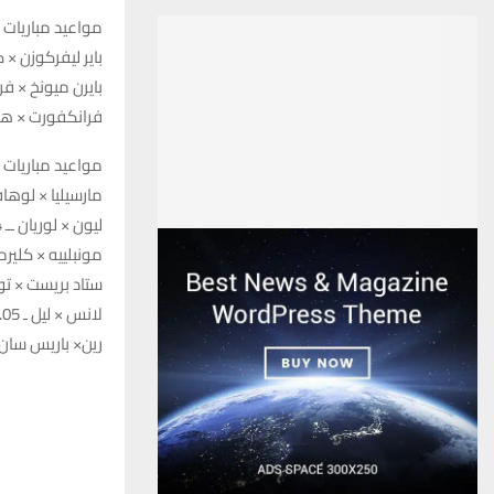
مواعيد مباريات ا
باير ليفركوزن × كولن ـ 4.30 مساء –  6
بايرن ميونخ × فرايبورج ـ 6.30 مساء –
فرانكفورت × هايدنهايم ـ 8.30 مساء
مواعيد مباريات 
مارسيليا × لوهافر ـ 2 ظ
ليون × لوريان ــ 4 مساء
مونبلييه × كليرمون
ستاد بريست × تولوز ـ 
لانس × ليل ـ 6.05 مساء
رين× باريس سان جيرمان