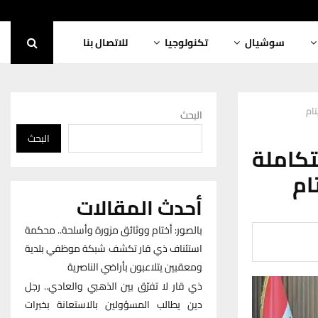
سوشيال
تكنولوجيا
للاتصال بنا
تام
البحث
البحث
كاملة
ام
أحدث المقالات
بالصور: أختام ووثائق مزورة وأسلحة.. محكمة
استئناف ذي قار تكشف شبكة موظفي بلدية
ومعقبين يتلاعبون بأراضي الناصرية
ذي قار لا تفرّق بين الذهبي والعادي.. رجل
دين يطالب المسؤولين بالاستعانة بخبرات