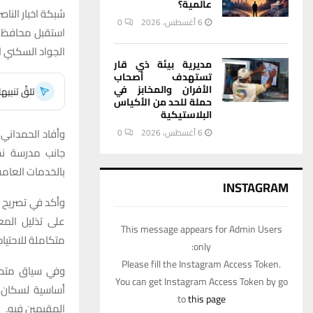
عالمية؟
شبكة اخبار الناصر
6 أغسطس، 2026
0
استقبل محافظ ذ
الجواد السكني ا
مديرية بيئة ذي قار
تستهدف أصحاب
الأفران والمخابز في
تلقَّ تنبي
حملة للحد من الأكياس
البلاستيكية
6 أغسطس، 2026
0
جانب مدرسة نم
بالخدمات العامة 
INSTAGRAM
وأكد في تصريح ا
على تذليل المع
This message appears for Admin Users
متكاملة للاحتيا
only:
Please fill the Instagram Access Token.
وفي سياق متصل
You can get Instagram Access Token by go
أساسية لسكان ا
to
this page
المقيمين فيه.