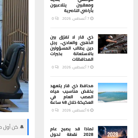
ومعقبين يتلاعبون
بأراضي الناصرية
7 أغسطس، 2026
0
ذي قار لا تفرّق بين
الذهبي والعادي.. رجل
دين يطالب المسؤولين
بالاستعانة بخبرات
المحافظات
7 أغسطس، 2026
0
محافظ ذي قار يتعهد
بخفض مناسيب مياه
المصب العام في
العكيكة خلال 48 ساعة
6 أغسطس، 2026
0
🔔 كن أول من
لماذا قد يصبح عام
2028 نقطة تحول