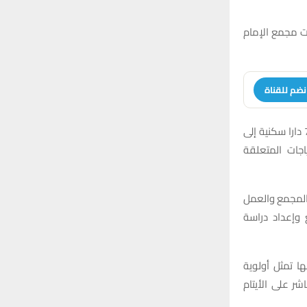
r
C
:
ت مجمع الإمام
H
نضم للقناة
وأفاد الحمداني خلال الاستقبال باطلاعه على شرح تفصيلي حول واقع المجمع الذي يضم 75 دارا سكنية إلى
جات المتعلقة
 المجمع والعمل
 وإعداد دراسة
 تمثل أولوية
ر على الأيتام