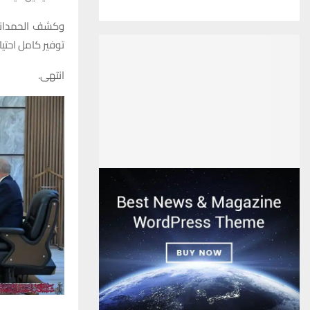
وكشف الحمداني 
توفير كامل احتيا
انتهى.