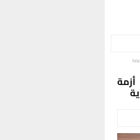
واية
أزمة
ية