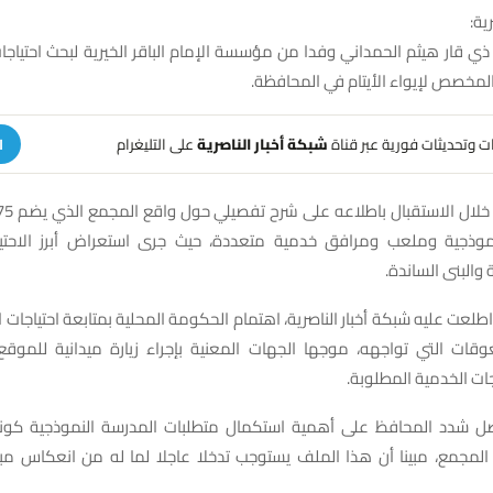
ية:
ي قار هيثم الحمداني وفدا من مؤسسة الإمام الباقر الخيرية لبحث احتياجا
لمخصص لإيواء الأيتام في المحافظة.
هات وتحديثات فورية عبر قناة
شبكة أخبار الناصرية
على التليغرام
ا
وذجية وملعب ومرافق خدمية متعددة، حيث جرى استعراض أبرز الاحتيا
والبنى الساندة.
طلعت عليه شبكة أخبار الناصرية، اهتمام الحكومة المحلية بمتابعة احتياجات
وقات التي تواجهه، موجها الجهات المعنية بإجراء زيارة ميدانية للموقع
جات الخدمية المطلوبة.
 شدد المحافظ على أهمية استكمال متطلبات المدرسة النموذجية كونها
لمجمع، مبينا أن هذا الملف يستوجب تدخلا عاجلا لما له من انعكاس مباش