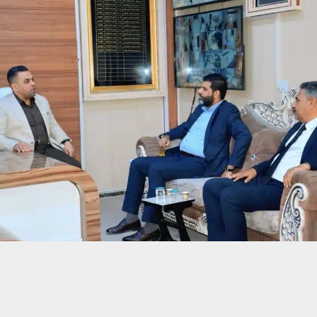
حسين تجربتك. سنفترض أنك موافق على هذا، ولكن يمكنك إلغاء الاشتراك إذا كنت
 من يعرف الأخبار العاجلة عن الناصرية– تابع حساباتنا على فيسبوك أو