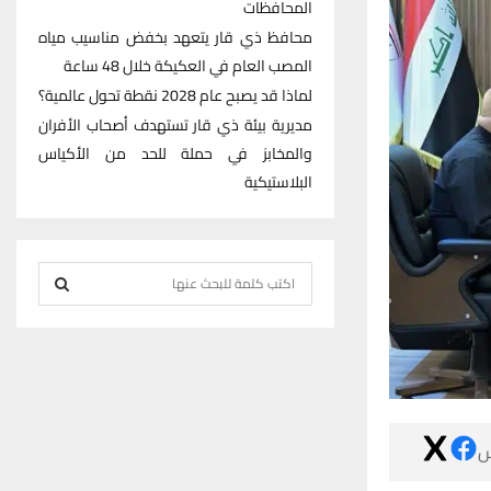
المحافظات
محافظ ذي قار يتعهد بخفض مناسيب مياه
المصب العام في العكيكة خلال 48 ساعة
لماذا قد يصبح عام 2028 نقطة تحول عالمية؟
مديرية بيئة ذي قار تستهدف أصحاب الأفران
والمخابز في حملة للحد من الأكياس
البلاستيكية
S
e
S
a
r
E
c
h
A
f

R
o