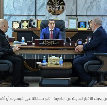
 كن أول من يعرف الأخبار العاجلة عن الناصرية– تابع حساباتنا على ف