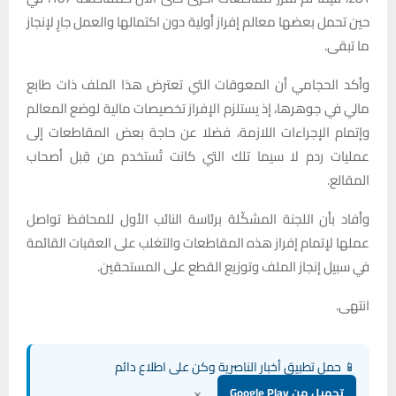
حين تحمل بعضها معالم إفراز أولية دون اكتمالها والعمل جارٍ لإنجاز
ما تبقى.
وأكد الحجامي أن المعوقات التي تعترض هذا الملف ذات طابع
مالي في جوهرها، إذ يستلزم الإفراز تخصيصات مالية لوضع المعالم
وإتمام الإجراءات اللازمة، فضلا عن حاجة بعض المقاطعات إلى
عمليات ردم لا سيما تلك التي كانت تُستخدم من قِبل أصحاب
المقالع.
وأفاد بأن اللجنة المشكّلة برئاسة النائب الأول للمحافظ تواصل
عملها لإتمام إفراز هذه المقاطعات والتغلب على العقبات القائمة
في سبيل إنجاز الملف وتوزيع القطع على المستحقين.
انتهى.
📱 حمل تطبيق أخبار الناصرية وكن على اطلاع دائم
×
تحميل من Google Play