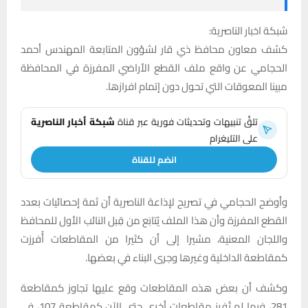
شبكة اخبار الناصرية:
كشف معاون محافظ ذي قار لشؤون المتابعة المهندس أحمد
الحجامي عن واقع ملف القطع الأراضي المفرزة في المحافظة
مبينا المعوقات التي تحول دون إتمام افرازها.
تلقَّ تنبيهات وتحديثات فورية عبر قناة
شبكة أخبار الناصرية
على التليغرام
انضم للقناة
وأوضح الحجامي في تصريح لإذاعة الناصرية أن ثمة إحصائيات بعدد
القطع المفرزة وأن هذا الملف يُتابَع من قِبل النائب الأول للمحافظ
واللجان المعنية، مشيرا إلى أن كثيرا من المقاطعات أُفرزت
كمقاطعة الداخلية وغيرها وجرى البناء في بعضها.
وكشف أن بعض هذه المقاطعات وقع عليها تجاوز كمقاطعة
281، فيما لم تُفرز مقاطعات أخرى حتى الآن كمقاطعة 107، في