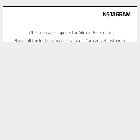
INSTAGRAM
This message appears for Admin Users only:
Please fill the Instagram Access Token. You can get Instagram
يستخدم هذا الموقع ملفات تعريف الارتباط لتحسين تجربتك. سنفترض أنك
Access Token by go to
this page
موافق على هذا، ولكن يمكنك إلغاء الاشتراك إذا كنت ترغب في ذلك.
موافق
قراءة المزيد