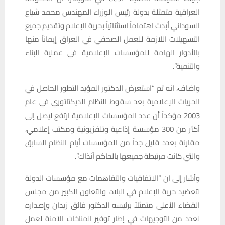
العراقية متمثلة بدولة رئيس الوزراء المهندس محمد شياع
السوداني أبدت اهتماماً استثنائياً بحرية الإعلام وتقديم جميع
التسهيلات اللازمة للعمل الصحفي في العراق إيماناً منها
بالأدوار الهامة للمؤسسات الإعلامية في عملية البناء
والتنمية”.
واضاف، انه تم “استعرض الدكتور المؤيد التطور الحاصل في
الحريات الإعلامية بعد سقوط النظام الديكتاتوري في عام
2003 مؤكداً أن عدد المؤسسات الإعلامية ارتفع ليصل إلى
أكثر من 300 مؤسسة إذاعية وتلفزيونية ومكتب إعلامي،
مقارنة بعدد قليل جداً من المؤسسات أيام النظام السابق
والتي كانت مرتبطة جميعها بالحاكم آنذاك”.
وأشار إلى ان “الاتفاقيات والتفاهمات مع مؤسسات الدولة
لتعضيد حرية الإعلام في البلاد، والتعاون الكبير من مجلس
القضاء الأعلى متمثلاً برئيسه الدكتور فائق زيدان وإصداره
لعدد من التوجيهات في إطار توفير المناخات الآمنة لعمل