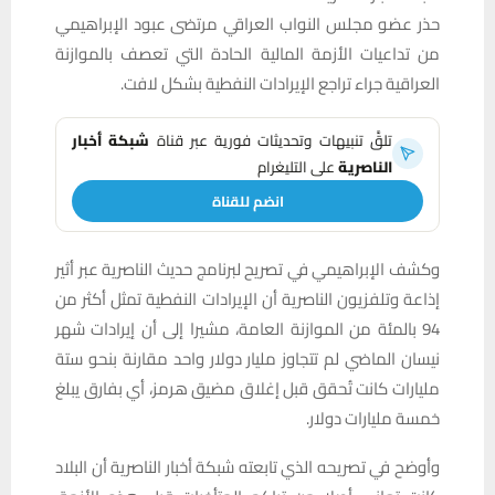
حذر عضو مجلس النواب العراقي مرتضى عبود الإبراهيمي
من تداعيات الأزمة المالية الحادة التي تعصف بالموازنة
العراقية جراء تراجع الإيرادات النفطية بشكل لافت.
تلقَّ تنبيهات وتحديثات فورية عبر قناة
شبكة أخبار
الناصرية
على التليغرام
انضم للقناة
وكشف الإبراهيمي في تصريح لبرنامج حديث الناصرية عبر أثير
إذاعة وتلفزيون الناصرية أن الإيرادات النفطية تمثل أكثر من
94 بالمئة من الموازنة العامة، مشيرا إلى أن إيرادات شهر
نيسان الماضي لم تتجاوز مليار دولار واحد مقارنة بنحو ستة
مليارات كانت تُحقق قبل إغلاق مضيق هرمز، أي بفارق يبلغ
خمسة مليارات دولار.
وأوضح في تصريحه الذي تابعته شبكة أخبار الناصرية أن البلاد