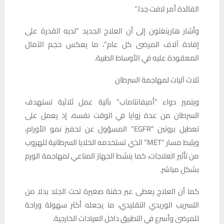
الفائدة أمر لافت جدا.”
وأشار هارينغتون إلى أن العلاج الجديد “لديه القدرة على
إفادة آلاف المرضى كل عام”، ما يعكس حجم الآمال
المعقودة عليه في الأوساط الطبية.
ثلاث آليات لمهاجمة السرطان
ويتميز دواء “أميفانتاماب” بآلية عمل ثلاثية تستهدف
السرطان من عدة زوايا في الوقت نفسه، إذ يعمل على
تعطيل بروتين “EGFR” المسؤول عن تحفيز نمو الأورام،
ويثبط مسار “MET” الذي تستخدمه الخلايا السرطانية للهروب
من تأثير العلاجات، كما ينشط الجهاز المناعي لمهاجمة الورم
بشكل مباشر.
كما أن العلاج يعطى عبر حقنة صغيرة تحت الجلد بدلا من
التسريب الوريدي التقليدي، ما يجعله أكثر سهولة وراحة
للمرضى وأسرع في التطبيق داخل العيادات الخارجية.