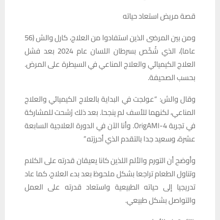
قصة مريض استعاد حياته
ومن بين المرضى الذين استفادوا من العلاج، كارل والش (56
عاما)، الذي شُخّص بسرطان اللسان عام 2024 بعد فشل
العلاج الكيميائي والعلاج المناعي في السيطرة على المرض.
بحسب الصحيفة.
وقال والش: “عولجت في البداية بالعلاج الكيميائي والعلاج
المناعي، لكنهما للأسف لم ينجحا. بعد ذلك رُشحت للمشاركة
في تجربة OrigAMI-4. وأنا الآن في الدورة العلاجية السابعة
عشرة، وسعيد جدا بالتقدم الذي أحرزته.”
وأوضح أن التورم والألم اللذين كانا يعيقان قدرته على الكلام
وتناول الطعام تراجعا بشكل ملحوظ بعد بدء العلاج، كما عاد
تدريجيا إلى حياته الطبيعية واستعاد قدرته على العمل
والتواصل بشكل طبيعي.