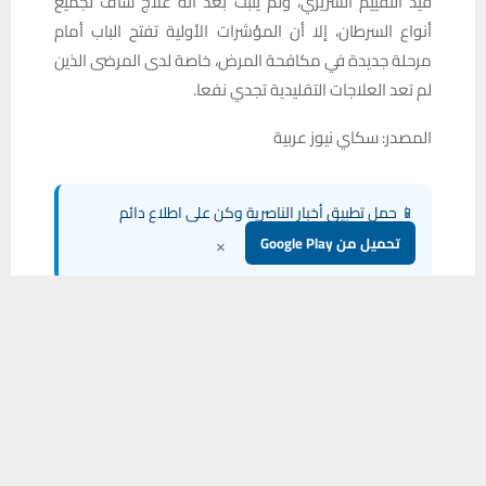
قيد التقييم السريري، ولم يُثبت بعد أنه علاج شاف لجميع
أنواع السرطان، إلا أن المؤشرات الأولية تفتح الباب أمام
مرحلة جديدة في مكافحة المرض، خاصة لدى المرضى الذين
لم تعد العلاجات التقليدية تجدي نفعا.
المصدر: سكاي نيوز عربية
📱 حمل تطبيق أخبار الناصرية وكن على اطلاع دائم
×
تحميل من Google Play
يستخدم هذا الموقع ملفات تعريف الارتباط لتحسين تجربتك. سنفترض أنك
موافق على هذا، ولكن يمكنك إلغاء الاشتراك إذا كنت ترغب في ذلك.
شارك هذا الموضوع:
موافق
قراءة المزيد
فيس بوك
X
WhatsApp
طباعة