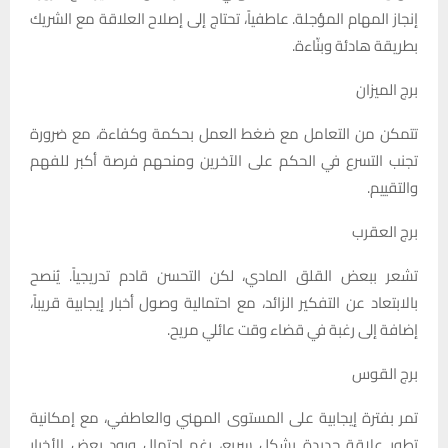
إنجاز المهام المؤجلة. عاطفياً، تحتاج إلى إصلاح العلاقة مع الشريك
بطريقة هادئة وبنّاءة.
برج الميزان
تتمكن من التعامل مع ضغط العمل بحكمة وكفاءة، مع ضرورة
تجنب التسرع في الحكم على الآخرين ومنحهم فرصة أكبر للفهم
والتقييم.
برج العقرب
تشعر ببعض القلق المادي، لكن التحسن قادم تدريجياً. يُنصح
بالابتعاد عن التفكير الزائد، مع احتمالية وصول أخبار إيجابية قريباً،
إضافة إلى رغبة في قضاء وقت عائلي مريح.
برج القوس
تمر بفترة إيجابية على المستوى المهني والعاطفي، مع إمكانية
تطور علاقة جديدة بشكل سريع، رغم احتمال ورود بعض الأخبار