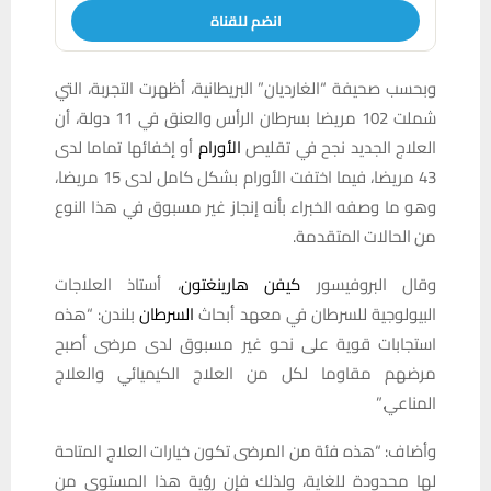
انضم للقناة
وبحسب صحيفة “الغارديان” البريطانية، أظهرت التجربة، التي
شملت 102 مريضا بسرطان الرأس والعنق في 11 دولة، أن
العلاج الجديد نجح في تقليص
الأورام
أو إخفائها تماما لدى
43 مريضا، فيما اختفت الأورام بشكل كامل لدى 15 مريضا،
وهو ما وصفه الخبراء بأنه إنجاز غير مسبوق في هذا النوع
من الحالات المتقدمة.
وقال البروفيسور
كيفن هارينغتون
، أستاذ العلاجات
البيولوجية للسرطان في معهد أبحاث
السرطان
بلندن: “هذه
استجابات قوية على نحو غير مسبوق لدى مرضى أصبح
مرضهم مقاوما لكل من العلاج الكيميائي والعلاج
المناعي.”
وأضاف: “هذه فئة من المرضى تكون خيارات العلاج المتاحة
لها محدودة للغاية، ولذلك فإن رؤية هذا المستوى من