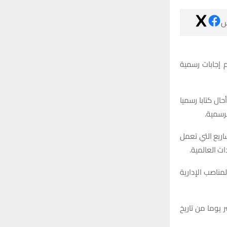

طالب عضو مجل
وأفاد المكتب ال
إلى مد
وكشف الكتاب عن
فيها، فضلا 
وفي سياق متصل
وأكد الحجامي ف