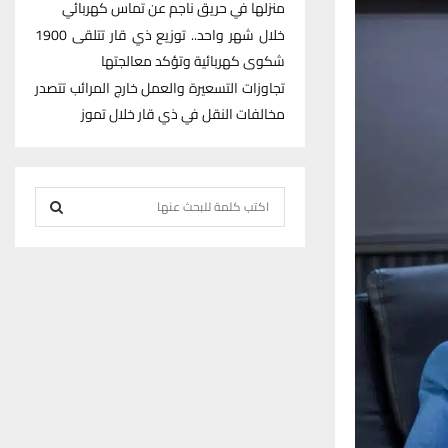
منزلها في حريق ناجم عن تماس كهربائي
خلال شهر واحد.. توزيع ذي قار تتلقى 1900
شكوى كهربائية وتؤكد معالجتها
تجاوزات التسعيرة والعمل خارج المرائب تتصدر
مخالفات النقل في ذي قار خلال تموز
S
e
S
a
r
E
c
h
A
f
R
o
r
C
:
H