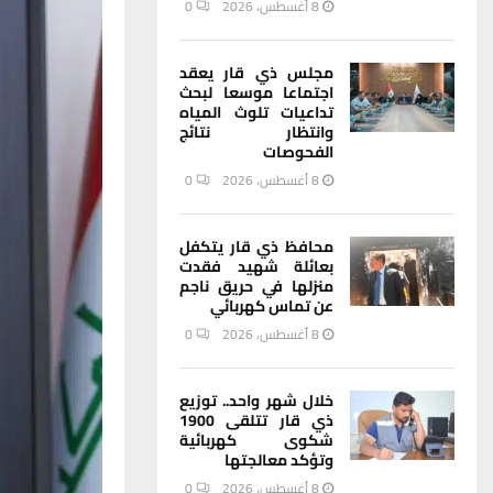
8 أغسطس، 2026
0
مجلس ذي قار يعقد
اجتماعا موسعا لبحث
تداعيات تلوث المياه
وانتظار نتائج
الفحوصات
8 أغسطس، 2026
0
محافظ ذي قار يتكفل
بعائلة شهيد فقدت
منزلها في حريق ناجم
عن تماس كهربائي
8 أغسطس، 2026
0
خلال شهر واحد.. توزيع
ذي قار تتلقى 1900
شكوى كهربائية
وتؤكد معالجتها
8 أغسطس، 2026
0