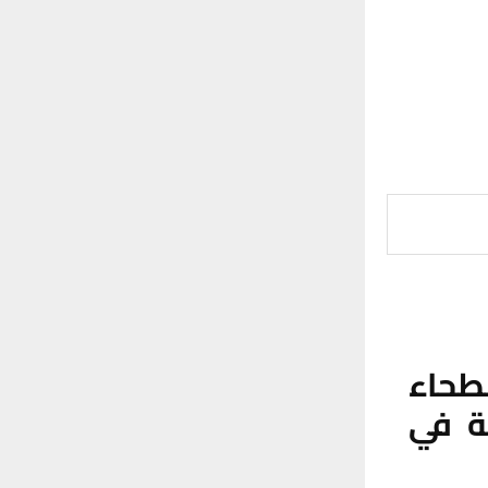
طحاء
ة في