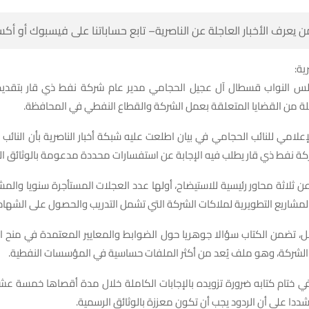
 كن أول من يعرف الأخبار العاجلة عن الناصرية– تابع حساباتنا على ف
شبك
س النواب قسطال آل عجيل الحجامي مدير عام شركة نفط ذي قار بتقديم
موثقة حول جملة من القضايا المتعلقة بعمل الشركة والقطاع النفط
إعلامي للنائب الحجامي في بيان اطلعت عليه شبكة أخبار الناصرية بأن النائب 
ير عام شركة نفط ذي قار يطلب فيه الإجابة عن استفسارات محددة مدعومة با
 ثلاثة محاور رئيسية للاستيضاح، أولها عدد العجلات المستأجرة سنويا والم
عن المشاريع التطويرية لملاكات الشركة التي تشمل التدريب والحصول على الش
، تضمن الكتاب سؤالا جوهريا حول الضوابط والمعايير المعتمدة في منح ال
والتنفيذية داخل الشركة، وهو ملف يُعد من أكثر الملفات حساسية في ال
ي ختام كتابه ضرورة تزويده بالإجابات الكاملة خلال مدة أقصاها خمسة عش
إرسال الكتاب، مشددا على أن الردود يجب أن تكون معززة با