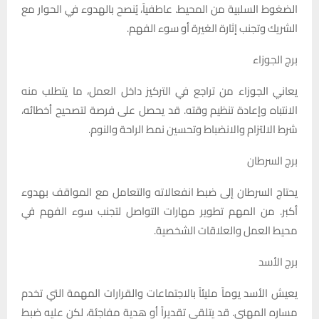
الضغوط السلبية من المحيط. عاطفياً، يُنصح بالهدوء في الحوار مع
الشريك وتجنب إثارة الغيرة أو سوء الفهم.
برج الجوزاء
يعاني الجوزاء من تراجع في التركيز داخل العمل، ما يتطلب منه
الانتباه وإعادة تنظيم وقته. قد يحصل على فرصة لتصحيح أخطائه،
شرط الالتزام والانضباط وتحسين نمط الراحة والنوم.
برج السرطان
يحتاج السرطان إلى ضبط انفعالاته والتعامل مع المواقف بهدوء
أكبر. من المهم تطوير مهارات التواصل لتجنب سوء الفهم في
محيط العمل والعلاقات الشخصية.
برج الأسد
يعيش الأسد يوماً مليئاً بالاجتماعات والقرارات المهمة التي تخدم
مساره المهني. قد يتلقى تقديراً أو هدية مفاجئة، لكن عليه ضبط