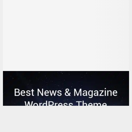
يستخدم هذا الموقع ملفات تعريف الارتباط لتحسين تجربتك. سنفترض أنك
موافق على هذا، ولكن يمكنك إلغاء الاشتراك إذا كنت ترغب في ذلك.
موافق
قراءة المزيد