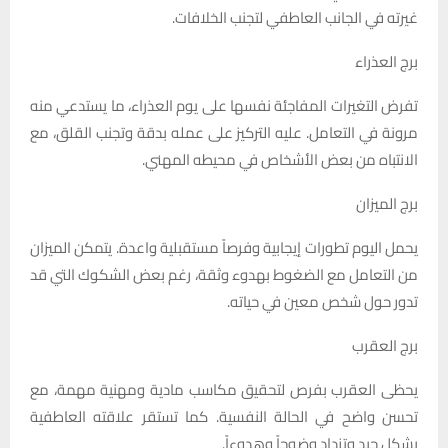
غيرته في الجانب العاطفي لتجنب الخلافات.
برج العذراء
تفرض التغيرات المفاجئة نفسها على يوم العذراء، ما يستدعي منه
مرونة في التعامل. عليه التركيز على عمله بدقة وتجنب القلق، مع
الانتباه من بعض الأشخاص في محيطه المهني.
برج الميزان
يحمل اليوم تطورات إيجابية وفرصاً مستقبلية واعدة. يتمكن الميزان
من التعامل مع الضغوط بهدوء وثقة، رغم بعض الشكوك التي قد
تدور حول شخص معين في حياته.
برج العقرب
يحظى العقرب بفرص لتحقيق مكاسب مادية ومهنية مهمة، مع
تحسن واضح في الحالة النفسية. كما تستقر علاقته العاطفية
بشكل جيد وتزداد وضوحاً وهدوءاً.