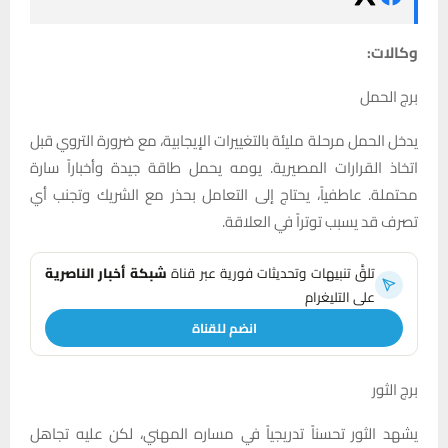
وكالات:
برج الحمل
يدخل الحمل مرحلة مليئة بالتغييرات الإيجابية، مع ضرورة التروي قبل
اتخاذ القرارات المصيرية. يومه يحمل طاقة جيدة وأخباراً سارة
محتملة. عاطفياً، يحتاج إلى التعامل بحذر مع الشريك وتجنب أي
تصرف قد يسبب توتراً في العلاقة.
تلقَّ تنبيهات وتحديثات فورية عبر قناة
شبكة أخبار الناصرية
على التليغرام
انضم للقناة
برج الثور
يشهد الثور تحسناً تدريجياً في مساره المهني، لكن عليه تجاهل