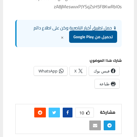
zA8jMeswvxPJYSqZsH5F8KwRbI0s
📱 حمل تطبيق أخبار الناصرية وكن على اطلاع دائم
×
تحميل من Google Play
شارك هذا الموضوع:
فيس بوك
X
WhatsApp
طباعة
مشاركة
10