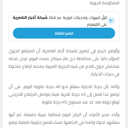
المنظومة الجوية.
تلقَّ تنبيهات وتحديثات فورية عبر قناة
شبكة أخبار الناصرية
على التليغرام
انضم للقناة
وأوضح كريم في تصريح لشبكة أخبار الناصرية، أن المرتفع الجوي
المؤثر حاليا على محافظة ذي قار سينزاح مساء اليوم، ليحل محله
منخفض جوي قادم من شبه الجزيرة العربية يصحبه ارتفاع ملحوظ
في درجات الحرارة.
وأفاد بأن درجة الحرارة ستبلغ نحو 40 درجة مئوية اليوم، على أن
ترتفع غدا لتصل إلى 43 درجة تقريبا، فيما يتواصل الارتفاع التدريجي
ليبلغ ذروته بعد غد عند مستوى 45 درجة مئوية.
وأكد مدير الأنواء أن الرياح اليوم شمالية غربية خفيفة، غير أنها
ستشهد تحولا واضحا في اتجاهها مساء لتصبح جنوبية شرقية، وهو