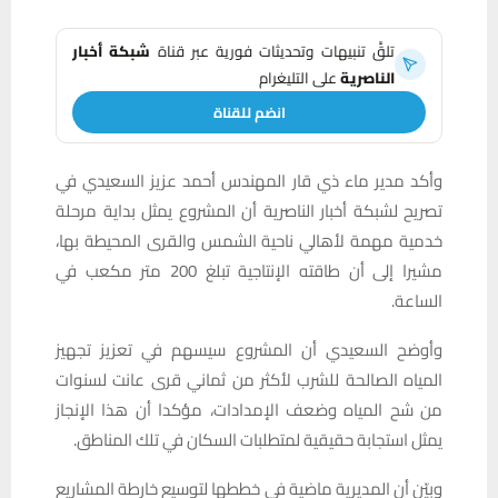
تلقَّ تنبيهات وتحديثات فورية عبر قناة
شبكة أخبار
الناصرية
على التليغرام
انضم للقناة
وأكد مدير ماء ذي قار المهندس أحمد عزيز السعيدي في
تصريح لشبكة أخبار الناصرية أن المشروع يمثل بداية مرحلة
خدمية مهمة لأهالي ناحية الشمس والقرى المحيطة بها،
مشيرا إلى أن طاقته الإنتاجية تبلغ 200 متر مكعب في
الساعة.
وأوضح السعيدي أن المشروع سيسهم في تعزيز تجهيز
المياه الصالحة للشرب لأكثر من ثماني قرى عانت لسنوات
من شح المياه وضعف الإمدادات، مؤكدا أن هذا الإنجاز
يمثل استجابة حقيقية لمتطلبات السكان في تلك المناطق.
وبيّن أن المديرية ماضية في خططها لتوسيع خارطة المشاريع