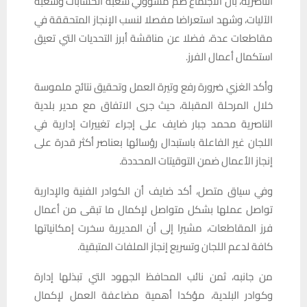
الناصرية، بأن الاجتماع ضم مسؤولي شعبة الحسابات وشعبة
الآليات، وشهد استعراضا مفصلا لنسب الإنجاز المتحققة في
مقاطعات عدة، فضلا عن مناقشة أبرز التحديات التي تعيق
استكمال أعمال الفرز.
وأكد الغزي ضرورة رفع وتيرة العمل وتحقيق نتائج ملموسة
خلال المرحلة المقبلة، حيث جرى الاتفاق مع مدير بلدية
الناصرية محمد جبار ضايف على إجراء تغييرات إدارية في
اللجان غير الفاعلة باستبدال رؤسائها بعناصر أكثر قدرة على
إنجاز الأعمال ضمن التوقيتات المحددة.
وفي سياق متصل، أكد ضايف أن الكوادر الفنية والإدارية
تواصل عملها بشكل متواصل لإكمال ما تبقى من أعمال
فرز المقاطعات، مشيرا إلى أن المديرية سخرت إمكانياتها
كافة لدعم اللجان وتسريع إنجاز الملفات المتبقية.
من جانبه، ثمن نائب المحافظ الجهود التي تبذلها إدارة
وكوادر البلدية، مؤكدا أهمية مضاعفة العمل لإكمال