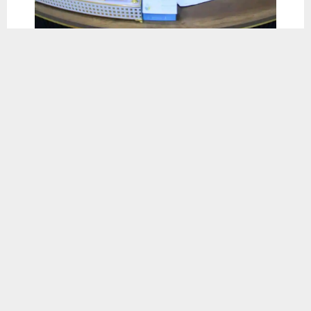
يستخدم هذا الموقع ملفات تعريف الارتباط لتحسين تجربتك. سنفترض أنك
موافق على هذا، ولكن يمكنك إلغاء الاشتراك إذا كنت ترغب في ذلك.
موافق
قراءة المزيد