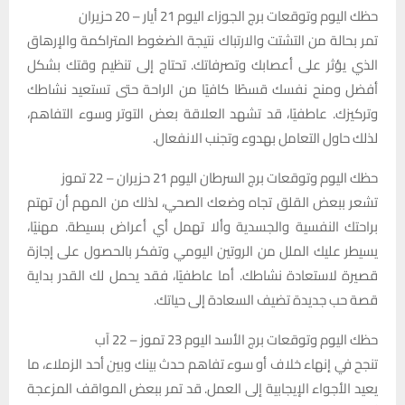
حظك اليوم وتوقعات برج الجوزاء اليوم 21 أيار – 20 حزيران
تمر بحالة من التشتت والارتباك نتيجة الضغوط المتراكمة والإرهاق
الذي يؤثر على أعصابك وتصرفاتك. تحتاج إلى تنظيم وقتك بشكل
أفضل ومنح نفسك قسطًا كافيًا من الراحة حتى تستعيد نشاطك
وتركيزك. عاطفيًا، قد تشهد العلاقة بعض التوتر وسوء التفاهم،
لذلك حاول التعامل بهدوء وتجنب الانفعال.
حظك اليوم وتوقعات برج السرطان اليوم 21 حزيران – 22 تموز
تشعر ببعض القلق تجاه وضعك الصحي، لذلك من المهم أن تهتم
براحتك النفسية والجسدية وألا تهمل أي أعراض بسيطة. مهنيًا،
يسيطر عليك الملل من الروتين اليومي وتفكر بالحصول على إجازة
قصيرة لاستعادة نشاطك. أما عاطفيًا، فقد يحمل لك القدر بداية
قصة حب جديدة تضيف السعادة إلى حياتك.
حظك اليوم وتوقعات برج الأسد اليوم 23 تموز – 22 آب
تنجح في إنهاء خلاف أو سوء تفاهم حدث بينك وبين أحد الزملاء، ما
يعيد الأجواء الإيجابية إلى العمل. قد تمر ببعض المواقف المزعجة