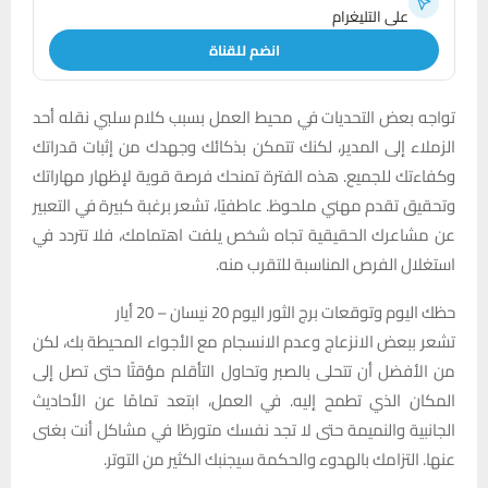
على التليغرام
انضم للقناة
تواجه بعض التحديات في محيط العمل بسبب كلام سلبي نقله أحد
الزملاء إلى المدير، لكنك تتمكن بذكائك وجهدك من إثبات قدراتك
وكفاءتك للجميع. هذه الفترة تمنحك فرصة قوية لإظهار مهاراتك
وتحقيق تقدم مهني ملحوظ. عاطفيًا، تشعر برغبة كبيرة في التعبير
عن مشاعرك الحقيقية تجاه شخص يلفت اهتمامك، فلا تتردد في
استغلال الفرص المناسبة للتقرب منه.
حظك اليوم وتوقعات برج الثور اليوم 20 نيسان – 20 أيار
تشعر ببعض الانزعاج وعدم الانسجام مع الأجواء المحيطة بك، لكن
من الأفضل أن تتحلى بالصبر وتحاول التأقلم مؤقتًا حتى تصل إلى
المكان الذي تطمح إليه. في العمل، ابتعد تمامًا عن الأحاديث
الجانبية والنميمة حتى لا تجد نفسك متورطًا في مشاكل أنت بغنى
عنها. التزامك بالهدوء والحكمة سيجنبك الكثير من التوتر.