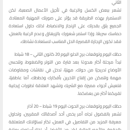
الثاني
تشعر ببعض الكسل والرغبة في تأجيل الأعمال الصعبة، لكن
الاستمرار بهذه الطريقة قد يؤثر على صورتك المهنية المعتادة.
الجميع يثق بقدرتك على الإنجاز والانضباط، لذلك حاول استعادة
حماسك سريعًا. وإذا استمر شعورك بالإرهاق وعدم الرغبة بالعمل،
فقد تكون الإجازة القصيرة الحل المناسب لاستعادة نشاطك.
حظك اليوم وتوقعات برج الدلو اليوم 20 كانون الثاني – 18 شباط
تبدأ مرحلة أكثر هدوءًا بعد فترة من التوتر والضغوط، وتتحسن
الأوضاع تدريجيًا من حولك. مهنيًا، تدخل في نقاشات ومفاوضات
مهمة وتتمكن من إقناع الآخرين بأفكارك وخططك. أما عاطفيًا،
فتعيش أجواء مميزة مع الشريك وتشهد العلاقة تطورات إيجابية
تقربكما أكثر من بعضكما.
حظك اليوم وتوقعات برج الحوت اليوم 19 شباط – 20 آذار
تشعر بالفضول تجاه أمر يخص أحد أصدقائك المقربين، وتحاول
معرفة المزيد من التفاصيل. في العمل، تكثر تساؤلاتك المتعلقة
بالحقوق والأمور المالية، لكن من الأفضل أن تختار أسلوبك بعناية