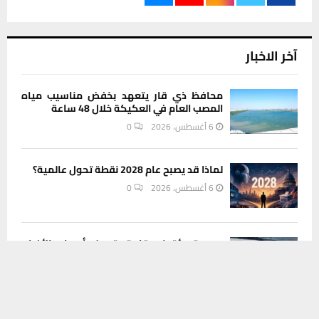
آخر الاخبار
محافظ ذي قار يتعهد بخفض مناسيب مياه
المصب العام في العكيكة خلال 48 ساعة
6 أغسطس، 2026
0
لماذا قد يصبح عام 2028 نقطة تحول عالمية؟
6 أغسطس، 2026
0
مديرية بيئة ذي قار تستهدف أصحاب الأفران
يستخدم هذا الموقع ملفات تعريف الارتباط لتحسين تجربتك. سنفترض أنك
والمخابز في حملة للحد من الأكياس
البلاستيكية
موافق على هذا، ولكن يمكنك إلغاء الاشتراك إذا كنت ترغب في ذلك.
6 أغسطس، 2026
0
موافق
قراءة المزيد