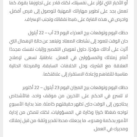
أو الأخبار التي تؤثر على نفسيتك، لكنك قادر على تجاوزها بقوة. كما
تعمل بجد على تطوير مهاراتك المهنية للوصول إلى فرص أفضل،
واحرص في هذه الفترة على ضبط نفقاتك وتجنب الإسراف.
حظك اليوم وتوقعات برج العذراء اليوم 23 آب – 22 أيلول
حان الوقت لتعود إلى نشاطك المعتاد وتبتعد عن حالة الإهمال التي
أثرت على أدائك مؤخرًا. حاول تعويض التقصير وإثبات نفسك مجددًا
أمام زملائك والمسؤولين في العمل. عاطفيًا، تسعى لإصلاح
العلاقة مع الشريك وحل الخلافات السابقة، والمرحلة الحالية
مناسبة للتفاهم وإعادة الاستقرار إلى علاقتكما.
حظك اليوم وتوقعات برج الميزان اليوم 23 أيلول – 22 أکتوبر
لا تتسرع في الحكم على الآخرين من موقف واحد، فالأشخاص
يحتاجون إلى الوقت حتى تظهر حقيقتهم كاملة. منذ بداية الأسبوع
تواجه ضغطًا كبيرًا وكثرة في المسؤوليات، لكنك تتمكن من إدارة
الأمور بحكمة وهدوء، ما يجعلك محط تقدير وثقة من قبل زملائك
ومديرك في العمل.