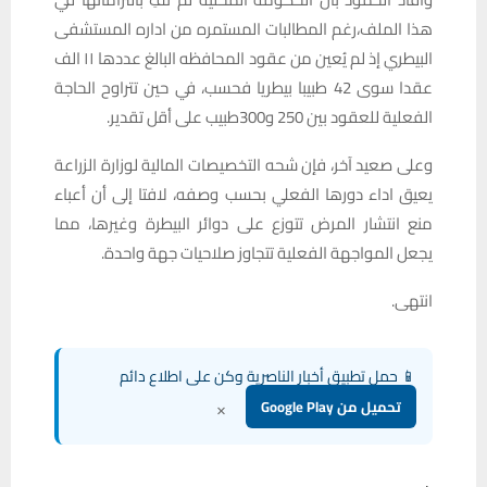
هذا الملف،رغم المطالبات المستمره من اداره المستشفى
البيطري إذ لم يُعين من عقود المحافظه البالغ عددها ١١ الف
عقدا سوى 42 طبيبا بيطريا فحسب، في حين تتراوح الحاجة
الفعلية للعقود بين 250 و300طبيب على أقل تقدير.
وعلى صعيد آخر، فإن شحه التخصيصات المالية لوزارة الزراعة
يعيق اداء دورها الفعلي بحسب وصفه، لافتا إلى أن أعباء
منع انتشار المرض تتوزع على دوائر البيطرة وغيرها، مما
يجعل المواجهة الفعلية تتجاوز صلاحيات جهة واحدة.
انتهى.
📱 حمل تطبيق أخبار الناصرية وكن على اطلاع دائم
×
تحميل من Google Play