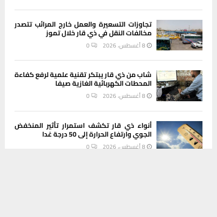
تجاوزات التسعيرة والعمل خارج المرائب تتصدر
مخالفات النقل في ذي قار خلال تموز
8 أغسطس، 2026
0
شاب من ذي قار يبتكر تقنية علمية لرفع كفاءة
المحطات الكهربائية الغازية صيفا
8 أغسطس، 2026
0
أنواء ذي قار تكشف استمرار تأثير المنخفض
الجوي وارتفاع الحرارة إلى 50 درجة غدا
8 أغسطس، 2026
0
يستخدم هذا الموقع ملفات تعريف الارتباط لتحسين تجربتك. سنفترض أنك
موافق على هذا، ولكن يمكنك إلغاء الاشتراك إذا كنت ترغب في ذلك.
اسعار الدولار والعملات الاخرى مقابل الدينار في
موافق
قراءة المزيد
الناصرية اليوم السبت
8 أغسطس، 2026
0