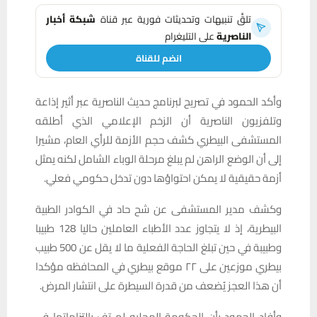
تلقَّ تنبيهات وتحديثات فورية عبر قناة
شبكة أخبار
الناصرية
على التليغرام
انضم للقناة
وأكد الحمود في تصريح لبرنامج حديث الناصرية عبر أثير إذاعة
وتلفزيون الناصرية أن الزخم الإعلامي الذي أطلقه
المستشفى البيطري كشف حجم الأزمة للرأي العام، مشيرا
إلى أن الوضع الراهن لم يبلغ مرحلة الوباء الشامل لكنه يمثل
أزمة حقيقية لا يمكن احتواؤها دون تدخل حكومي فعلي.
وكشف مدير المستشفى عن شح حاد في الكوادر الطبية
البيطرية، إذ لا يتجاوز عدد الأطباء العاملين حاليا 128 طبيبا
وطبيبة في حين تبلغ الحاجة الفعلية ما لا يقل عن 500 طبيب
بيطري موزعين على ٢٢ موقع بيطري في المحافظه مؤكدا
أن هذا العجز يُضعف من قدرة السيطرة على انتشار المرض.
وأفاد الحمود بأن الحكومة المحليه لم تفِ بالتزاماتها في