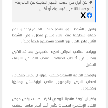
🔔 كن أول من يعرف الأخبار العاجلة عن الناصرية–
تابع حساباتنا على فيسبوك أو أكس
وانتهى الشوط الاول بتقدم منتخب العراق بهدفين دون
مقابل سجلهما غيث رياض وسالم فيصل ، وفي الشوط
الثاني قلص الماليزيون النتيجة بتسجيلهم هدفاً وحيداً .
ويواجه المنتخب العراقي نظيره الكمبودي بعد غد الاثنين
بينما يلاقي أصحاب الضيافة المنتخب الاوزبكي الاربعاء
المقبل .
واوقعت القرعة الاسيوية منتخب العراق الى جانب منتخبات ،
اصحاب الارض والجمهور منتخب اوزبكستان وماليزيا
وكمبوديا .
يذكر ان “وفدُ منتخبنا الوطنيّ لكرة الصالات رفض خوضَ
اللقاء الإفتتاحيّ لتصفياتِ كأس آسيا أمام نظيره المنتخب