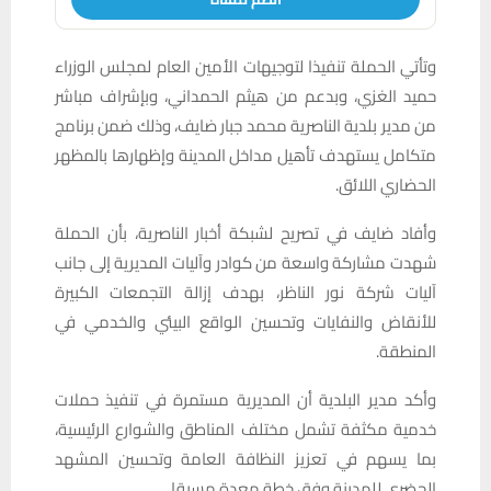
وتأتي الحملة تنفيذا لتوجيهات الأمين العام لمجلس الوزراء
حميد الغزي، وبدعم من هيثم الحمداني، وبإشراف مباشر
من مدير بلدية الناصرية محمد جبار ضايف، وذلك ضمن برنامج
متكامل يستهدف تأهيل مداخل المدينة وإظهارها بالمظهر
الحضاري اللائق.
وأفاد ضايف في تصريح لشبكة أخبار الناصرية، بأن الحملة
شهدت مشاركة واسعة من كوادر وآليات المديرية إلى جانب
آليات شركة نور الناظر، بهدف إزالة التجمعات الكبيرة
للأنقاض والنفايات وتحسين الواقع البيئي والخدمي في
المنطقة.
وأكد مدير البلدية أن المديرية مستمرة في تنفيذ حملات
خدمية مكثفة تشمل مختلف المناطق والشوارع الرئيسية،
بما يسهم في تعزيز النظافة العامة وتحسين المشهد
الحضري للمدينة وفق خطة معدة مسبقا.