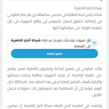
شبكة اخبار الناصرية:
شكّك رئيس لجنة الطاقة في مجلس محافظة ذي قار ناصر الطوكي
في إمكانية تحقيق تحسن ملموس في واقع الكهرباء في ظل
استمرار الوزارة على سياساتها ذاتها.
تلقَّ تنبيهات وتحديثات فورية عبر قناة
شبكة أخبار الناصرية
على التليغرام
انضم للقناة
وأكد الطوكي في تصريح لإذاعة وتلفزيون الناصرية ضمن برنامج
على طاولة الناصرية، أن وزارة الكهرباء مطالبة بإعادة حساباتها
والإقرار بأسباب الفشل المتراكم في هذا الملف منذ عام 2003 حتى
اليوم، مشيرا إلى أن الشفافية مع المواطنين باتت ضرورة لا تحتمل
التأجيل.
وكشف في تصريحه الذي تابعته شبكة أخبار الناصرية أن مجلس