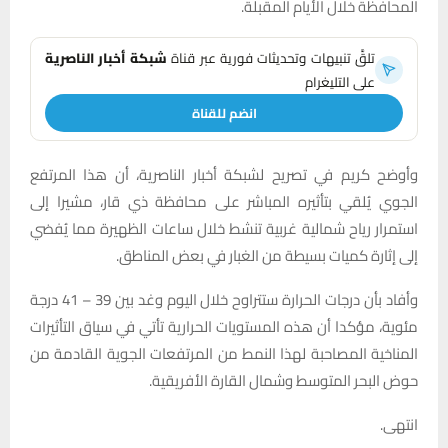
المحافظة خلال الأيام المقبلة.
تلقَّ تنبيهات وتحديثات فورية عبر قناة
شبكة أخبار الناصرية
على التليغرام
انضم للقناة
وأوضح كريم في تصريح لشبكة أخبار الناصرية، أن هذا المرتفع
الجوي يُلقي بتأثيره المباشر على محافظة ذي قار، مشيرا إلى
استمرار رياح شمالية غربية تنشط خلال ساعات الظهيرة مما يُفضي
إلى إثارة كميات بسيطة من الغبار في بعض المناطق.
وأفاد بأن درجات الحرارة ستتراوح خلال اليوم وغد بين 39 – 41 درجة
مئوية، مؤكدا أن هذه المستويات الحرارية تأتي في سياق التأثيرات
المناخية المصاحبة لهذا النمط من المرتفعات الجوية القادمة من
حوض البحر المتوسط وشمال القارة الأفريقية.
انتهى.