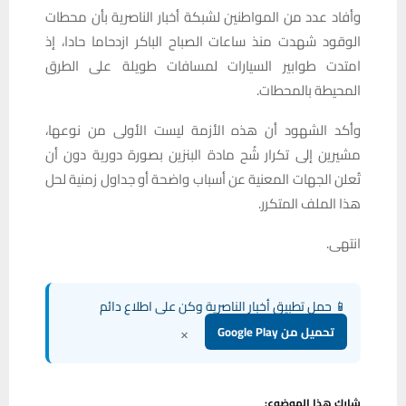
وأفاد عدد من المواطنين لشبكة أخبار الناصرية بأن محطات
الوقود شهدت منذ ساعات الصباح الباكر ازدحاما حادا، إذ
امتدت طوابير السيارات لمسافات طويلة على الطرق
المحيطة بالمحطات.
وأكد الشهود أن هذه الأزمة ليست الأولى من نوعها،
مشيرين إلى تكرار شُح مادة البنزين بصورة دورية دون أن
تُعلن الجهات المعنية عن أسباب واضحة أو جداول زمنية لحل
هذا الملف المتكرر.
انتهى.
📱 حمل تطبيق أخبار الناصرية وكن على اطلاع دائم
×
تحميل من Google Play
شارك هذا الموضوع: