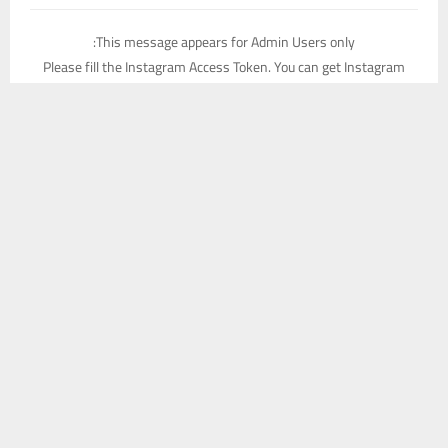
This message appears for Admin Users only:
Please fill the Instagram Access Token. You can get Instagram
Access Token by go to
this page
يستخدم هذا الموقع ملفات تعريف الارتباط لتحسين تجربتك. سنفترض أنك
موافق على هذا، ولكن يمكنك إلغاء الاشتراك إذا كنت ترغب في ذلك.
موافق
قراءة المزيد