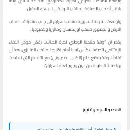
ويواجه المنتخب العراقي نظيره الكمبودي بعد غد الاثنين بينما
يلاقي أصحاب الضيافة المنتخب الاوزبكي الاربعاء المقبل .
واوقعت القرعة الاسيوية منتخب العراق الى جانب منتخبات ، اصحاب
الارض والجمهور منتخب اوزبكستان وماليزيا وكمبوديا .
يذكر ان “وفدُ منتخبنا الوطنيّ لكرة الصالات رفض خوضَ اللقاء
الإفتتاحيّ لتصفياتِ كأس آسيا أمام نظيره المنتخب الماليزي، بعدَ أن
تفاجأ الوفدُ بوضع علم (الكيان الصهيوني) مع الأعلام التي توشحت
بها صالةُ البطولة من دون وجودٍ لعلم العراق”.
المصدر: السومرية نيوز
📱 حمل تطبيق أخبار الناصرية وكن على اطلاع دائم