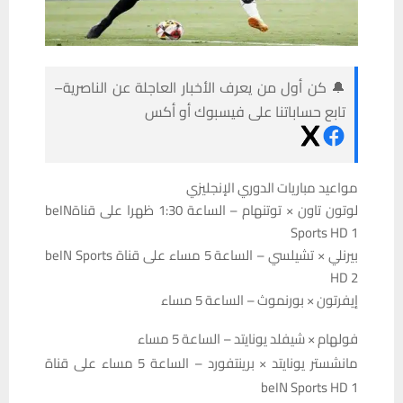
🔔 كن أول من يعرف الأخبار العاجلة عن الناصرية–
تابع حساباتنا على فيسبوك أو أكس
مواعيد مباريات الدوري الإنجليزي
لوتون تاون × توتنهام – الساعة 1:30 ظهرا على قناةbeIN
Sports HD 1
بيرنلي × تشيلسي – الساعة 5 مساء على قناة beIN Sports
HD 2
إيفرتون × بورنموث – الساعة 5 مساء
فولهام × شيفلد يونايتد – الساعة 5 مساء
مانشستر يونايتد × برينتفورد – الساعة 5 مساء على قناة
beIN Sports HD 1