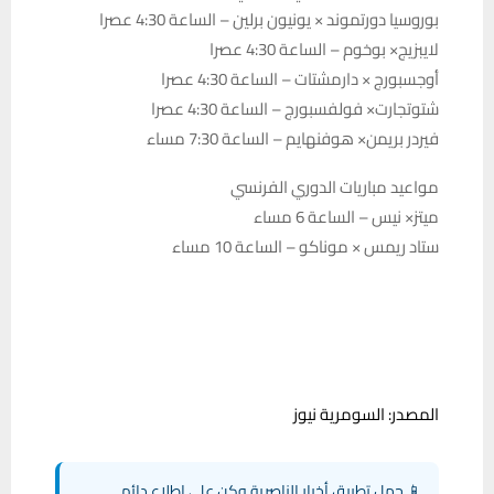
بوروسيا دورتموند × يونيون برلين – الساعة 4:30 عصرا
لايبزيج× بوخوم – الساعة 4:30 عصرا
أوجسبورج × دارمشتات – الساعة 4:30 عصرا
شتوتجارت× فولفسبورج – الساعة 4:30 عصرا
فيردر بريمن× هوفنهايم – الساعة 7:30 مساء
مواعيد مباريات الدوري الفرنسي
ميتز× نيس – الساعة 6 مساء
ستاد ريمس × موناكو – الساعة 10 مساء
المصدر: السومرية نيوز
📱 حمل تطبيق أخبار الناصرية وكن على اطلاع دائم