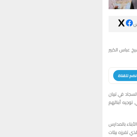

أدى وكيل المر
انضم للقنا
وتناول الناصري
حق الولد، مشدد
ودعا في تصريح ر
والمراكز القرآ