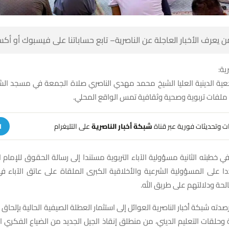
 كن أول من يعرف الأخبار العاجلة عن الناصرية– تابع حساباتنا على ف
شبك
جعية الدينية العليا الشيخ محمد مهدي الناصري صلاة الجمعة في مسجد الش
بالناصرية متناولا ملفات تربوية وصحية وثقافية تمس
على التليغرام
شبكة أخبار الناصرية
تلقَّ تنبيهات وتحديثات فوري
ة
 في خطبته الثانية مسؤولية الآباء التربوية مستندا إلى رسالة الحقوق للإمام 
ا على المسؤولية الشرعية والأخلاقية الكبرى الملقاة على عاتق الآباء ف
وتربيتهم تربية صالحة ودلالته
صدته شبكة أخبار الناصرية العوائل إلى استثمار العطلة الصيفية الحالية بإلحاق 
نية وحلقات التعليم الديني، من منطلق إنقاذ الجيل الجديد من الضياع الفكري ا