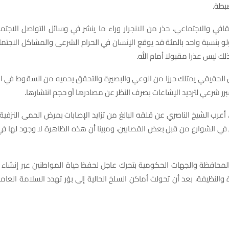
ضبطة.
افي والاجتماعي، حذر من الانجرار وراء ما ينشر في وسائل التواصل الاجت
ولو بنسبة واحد بالمئة قد يوقع الإنسان في الحرام الشرعي والمشاكل الاجتما
ذلك ليس عذرا مقبولا أمام الله.
 الحقيقي يمتلك حرزا من الوعي والبصيرة والتحقق يحميه من السقوط في الف
مبرر شرعي لترديد الإشاعات بصرف النظر عن مصادرها أو حجم انتشارها.
أعرب الشيخ الناصري عن قلقه البالغ من تزايد الإصابات بمرض الحمى النزفية
في الشوارع من قبل بعض القصابين، ومبينا أن هذه الظاهرة لا وجود لها في 
حافظة والجهات الحكومية بتحرك عاجل لحفظ حياة المواطنين عبر إنشاء ع
 والنظيفة، بعد أن تحولت أماكن السلخ الحالية إلى بؤر تهدد السلامة العام