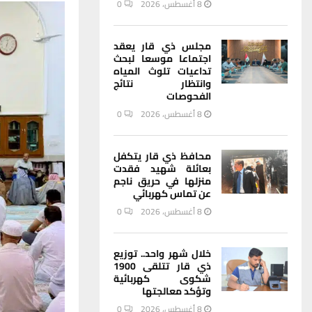
8 أغسطس، 2026
0
مجلس ذي قار يعقد
اجتماعا موسعا لبحث
تداعيات تلوث المياه
وانتظار نتائج
الفحوصات
8 أغسطس، 2026
0
محافظ ذي قار يتكفل
بعائلة شهيد فقدت
منزلها في حريق ناجم
عن تماس كهربائي
8 أغسطس، 2026
0
خلال شهر واحد.. توزيع
ذي قار تتلقى 1900
شكوى كهربائية
وتؤكد معالجتها
8 أغسطس، 2026
0