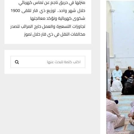
منزلها في حريق ناجم عن تماس كهربائي
خلال شهر واحد.. توزيع ذي قار تتلقى 1900
شكوى كهربائية وتؤكد معالجتها
تجاوزات التسعيرة والعمل خارج المرائب تتصدر
مخالفات النقل في ذي قار خلال تموز
S
e
S
a
r
E
c
h
A
f
R
o
r
C
:
H