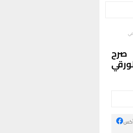
مي
 صرح
ورقي
 أكس