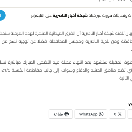
هات وتحديثات فورية عبر قناة
شبكة أخبار الناصرية
على التليغرام
ا
يان تلقته شبكة أخبار الناصرية أن الفرق الميدانية المنجزة لهذه المرحلة ستح
فظة ومن بلدية الناصرية ومجلس المحافظة، فضلا عن توجيه نسخ من هذا
ة المقبلة ستشهد بعد انتهاء عطلة عيد الأضحى المبارك مباشرة تسليم
لمقاط
لثانية.
ع:
X
WhatsApp
طباعة