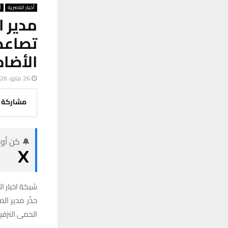
أخبار الناصرية
أ
مدير 
تصاعد
الأضاح
26 مايو، 2026
مشاركة
🔔 كن أول
شبكة اخبار ال
حذّر مدير ا
الحمى النزفي