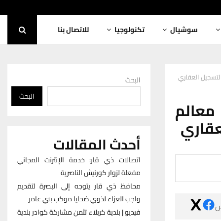
للاتصال بنا
تكنولوجيا
سوشيال
البحث
البحث
فيديو|
أحدث المقالات
اتصالات ذي قار: خدمة الإنترنت المجاني
مفعلة لزوار كورنيش الناصرية
محافظ ذي قار يتوجه إلى البصرة لتقديم
واجب العزاء لذوي ضحايا موكب بني عامر

فيديو | بلدية كربلاء تثمن مشاركة كوادر بلدية