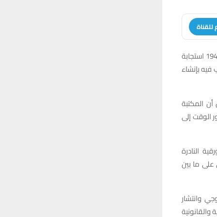
 للقناة
وتُعد المكتبة المركزية العامة من أقدم المكتبات في محافظة ذي قار، إذ تأسست عام 1945 استجابة
 فيه بإنشاء
 أن المكتبة
ر الوقت إلى
قية النادرة
على ما بين
جي وانتشار
ة والقانونية