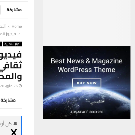
مشاركة
Home
ألأخب
فيديو| الم
أخبار الناصرية
أ
فيديو
ثقافي
والمح
26 مايو، 2026
مشاركة
🔔 كن أول