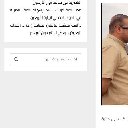
الناصرية في خدمة زوار الأربعين
مدير بلدية كربلاء يشيد بإسهام بلدية الناصرية
في الجهد الخدمي لزيارة الأربعين
دراسة تكشف عاملين مفاجئين وراء انجذاب
البعوض لبعض البشر دون غيرهم
S
e
S
a
r
E
c
h
A
f
R
o
r
C
لمحافظ ذي قار رزاق كشيش الغزي تسليم معالم فرز مقاطعة 117 الشبكات إلى دائرة
:
H