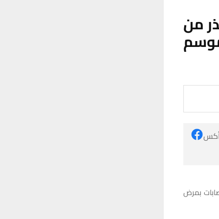
ر من
موسم
 أكس
صابات بمرض