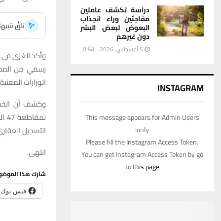
دراسة تكشف عاملين
مفاجئين وراء انجذاب
تلقَّ تنبي
البعوض لبعض البشر
دون غيرهم
5 أغسطس، 2026
0
وأكد الغزي في ب
رسمي من المحا
الوزارات المعنية.
INSTAGRAM
وكشف أن الخطو
This message appears for Admin Users
only:
التسجيل العقاري ا
Please fill the Instagram Access Token.
انتهى.
You can get Instagram Access Token by go
to
this page
شارك هذا الموضو
فيس بوك