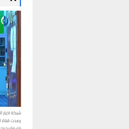
شبكة اخبار ال
رصدت قناة ا
قار وتاريخها ال