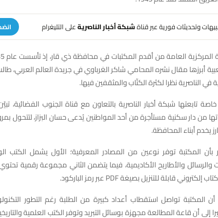
تنبيهات وتحديثات فورية عبر قناة
شبكة أخبار الناصرية
على التليغرام
انضم
ية أبرزها مقال نشره المحامي شاكر الغرباوي في جريدة العالم العربي، طالب
في الناصرية نظرا لكثرة الكتّاب والمثقفين فيها.
صة تابعتها شبكة أخبار الناصرية بالتعاون مع قناة الجنوب الفضائية، تبيّن
تها من دار سكنية مستأجرة من أحد المواطنين يُدعى حسان البزاز، لتتحول بمرو
ز يخدم أبناء المحافظة.
ر بأن المكتبة توفر نوعين من المصادر المعرفية؛ الأول يشمل الكتب الور
والرسائل والأطاريح الأكاديمية، فيما يتضمن الثاني مجموعة رقمية تحتوي 
ر أن المكتبة تواصل استقطاب أعداد كبيرة من الطلبة رغم التطور التكنولو
را إلى أن قاعة المطالعة مجهزة بوسائل التبريد وتوفر الكتب العلمية والتاريخي