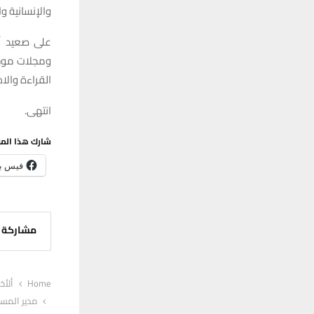
والإنسانية وا
على صعيد آخ
ومجلات موجه
القراءة والاط
انتهى.
شارك هذا الم
فيس ب
مشاركة
Home
ألأخب
مدير المس