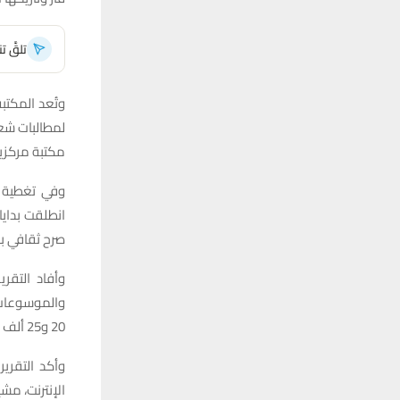
تلقَّ 
لمطالبات شعب
مكتبة مركزية 
وفي تغطية خا
انطلقت بدايا
صرح ثقافي بار
وأفاد التقري
والموسوعات 
20 و25 ألف كتاب إلكتروني قابلة للتنزيل بصيغة PDF عبر رمز الباركود.
وأكد التقري
الإنترنت، مشي