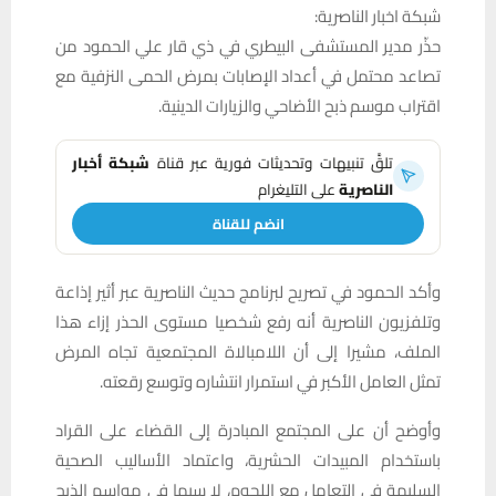
شبكة اخبار الناصرية:
حذّر مدير المستشفى البيطري في ذي قار علي الحمود من
تصاعد محتمل في أعداد الإصابات بمرض الحمى النزفية مع
اقتراب موسم ذبح الأضاحي والزيارات الدينية.
تلقَّ تنبيهات وتحديثات فورية عبر قناة
شبكة أخبار
الناصرية
على التليغرام
انضم للقناة
وأكد الحمود في تصريح لبرنامج حديث الناصرية عبر أثير إذاعة
وتلفزيون الناصرية أنه رفع شخصيا مستوى الحذر إزاء هذا
الملف، مشيرا إلى أن اللامبالاة المجتمعية تجاه المرض
تمثل العامل الأكبر في استمرار انتشاره وتوسع رقعته.
وأوضح أن على المجتمع المبادرة إلى القضاء على القراد
باستخدام المبيدات الحشرية، واعتماد الأساليب الصحية
السليمة في التعامل مع اللحوم، لا سيما في مواسم الذبح