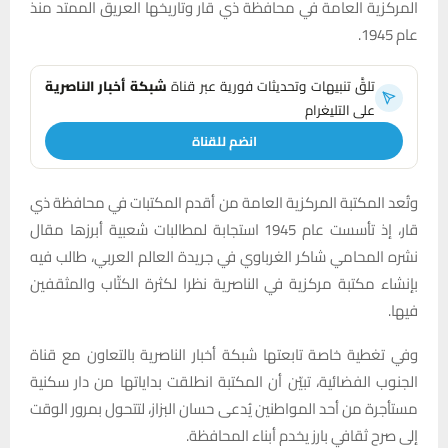
المركزية العامة في محافظة ذي قار وتاريخها العريق الممتد منذ
عام 1945.
تلقَّ تنبيهات وتحديثات فورية عبر قناة
شبكة أخبار الناصرية
على التليغرام
انضم للقناة
وتُعد المكتبة المركزية العامة من أقدم المكتبات في محافظة ذي
قار، إذ تأسست عام 1945 استجابة لمطالبات شعبية أبرزها مقال
نشره المحامي شاكر الغرباوي في جريدة العالم العربي، طالب فيه
بإنشاء مكتبة مركزية في الناصرية نظرا لكثرة الكتّاب والمثقفين
فيها.
وفي تغطية خاصة تابعتها شبكة أخبار الناصرية بالتعاون مع قناة
الجنوب الفضائية، تبيّن أن المكتبة انطلقت بداياتها من دار سكنية
مستأجرة من أحد المواطنين يُدعى حسان البزاز، لتتحول بمرور الوقت
إلى صرح ثقافي بارز يخدم أبناء المحافظة.