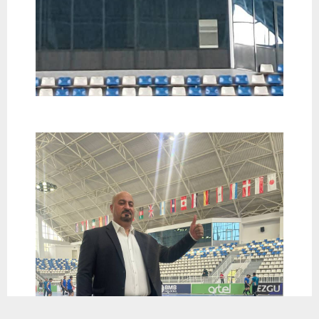
يستخدم هذا الموقع ملفات تعريف الارتباط لتحسين تجربتك. سنفترض أنك