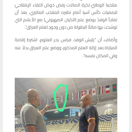
منتخبنا الوطنيّ لكرة الصالات رفض خوضَ اللقاء الإفتتاحيّ
لتصفياتِ كأس آسيا أمام نظيره المنتخب الماليزي، بعدَ أن
تفاجأ الوفدُ بوضع علم (الكيان الصهيوني) مع الأعلام التي
توشحت بها صالةُ البطولة من دون وجودٍ لعلم العراق”.
وأضاف، أن “رئيسُ الوفد، فراس بحر العلوم، اشترط إقامةَ
المباراة بعد إزالةِ العلم المذكور، ووضع علم العراق بدلاً عنه
وفي المكان نفسه”.