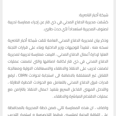
شبكة أخبار الناصرية:
كشفت مديرية الدفاع المدني في ذي قار عن إجراء ممارسة تدريبة
لصنوف المديرية استعداداً لأي حدث طارئ .
وذكر بيان لمديرية الدفاع المدني العامة تلقت شبكة أخبار الناصرية
نسخه منه ، تنفيذاً لتوجيهات وزير الداخلية وبناء على قرارات اللجنة
العليا لإدارة أعمال الدفاع المدني ، اقيمت ممارسة تدريبية لمديرية
الدفاع المدني في ذي قار لكافة اصنافها والتي تضمنت عمليات
تضمنت تدريب على الانقاذ والاطفاء والاسعافات الاولية ومعالجة
القنابل غير المنفلقة بالاضافة الى استجابة لحوادث CBRN ، لرفع
قدرات فرق الدفاع المدني بالتعامل مع الحوادث الخطرة الطارئة ،
والتدخل المهني الفاعل السريع بتنفيذ اعمال الانقاذ بالتزامن مع
عمليات الاقتحام المباشرة والاطفاء .
واضاف ، ان هذه الممارسة تاتي ضمن خطة المديرية بالمحافظة
على اللياقة البدنية لمنتسبي فرقها التخصصية و استمرار التدريب