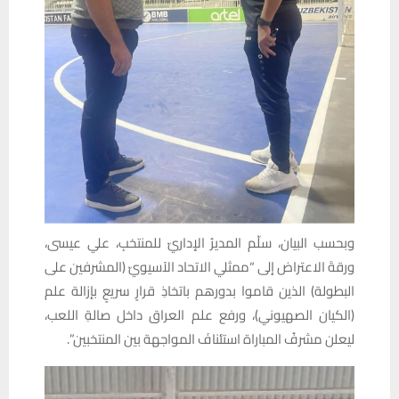
وبحسب البيان، سلّم المديرُ الإداريّ للمنتخبِ، علي عيسى،
ورقةَ الاعتراض إلى “ممثلي الاتحاد الآسيويّ (المشرفين على
البطولة) الذين قاموا بدورهم باتخاذِ قرارٍ سريعٍ بإزالة علم
(الكيان الصهيوني)، ورفع علم العراق داخل صالةِ اللعب،
ليعلن مشرفُ المباراة استئنافَ المواجهة بين المنتخبين”.