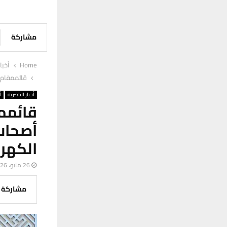
مشاركة
Home
أخبا
قائممقام ا
أخبار الناصرية
أ
قائممق
أصحاب
الكهرب
26 مايو، 2026
مشاركة