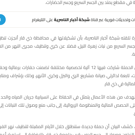
ية في مقطع يمتد بين الجسر السريع وجسر الحضارات.
هات وتحديثات فورية عبر قناة
شبكة أخبار الناصرية
على التليغرام
ا
ارة تلقته شبكة أخبار الناصرية، بأن تشكيلاتها في محافظة ذي قار أنجزت ت
جسر السريع من نبات زهرة النيل، فضلا عن كري وتنظيف مجرى النهر من ال
ة.
وأوضح البيان أن الحملة شاركت فيها 12 آلية تخصصية مختلفة تضمنت حفارات برم
 تابعة لدائرتي صيانة مشاريع الري والبزل وكري الأنهر، وذلك بإشراف ومت
لمائية في ذي قار.
الهدف من هذه الأعمال يتمثل في الحفاظ على انسيابية جريان المياه والحد من 
على الحصص المائية والمنظومة الإروائية، إلى جانب منع وصول تلك النباتات إلى
 كشف البيان أن حملة جديدة ستنطلق خلال الأيام المقبلة لتنظيف نهر الف
لزيتون وصولا إلى جسر الدوب قرب جامعة ذي قار، بالإضافة إلى استمرار أ