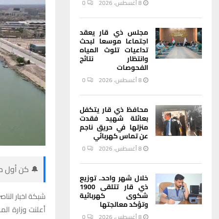
8 أغسطس، 2026
0
مجلس ذي قار يعقد
اجتماعا موسعا لبحث
تداعيات تلوث المياه
وانتظار نتائج
الفحوصات
8 أغسطس، 2026
0
محافظ ذي قار يتكفل
بعائلة شهيد فقدت
منزلها في حريق ناجم
عن تماس كهربائي
8 أغسطس، 2026
0
🔔 كن أول من
خلال شهر واحد.. توزيع
ذي قار تتلقى 1900
شكوى كهربائية
شبكة اخبار الناصر
وتؤكد معالجتها
أعلنت وزارة الم
8 أغسطس، 2026
0