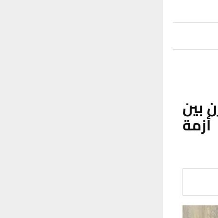
ن بين
أزمة