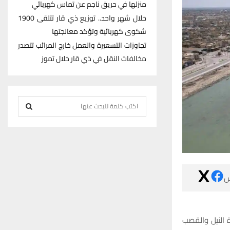
منزلها في حريق ناجم عن تماس كهربائي
خلال شهر واحد.. توزيع ذي قار تتلقى 1900
شكوى كهربائية وتؤكد معالجتها
تجاوزات التسعيرة والعمل خارج المرائب تتصدر
مخالفات النقل في ذي قار خلال تموز
S
e
S
a
r
E
c
h
A

f
R
o
r
C
:
أعلنت وزارة ال
H