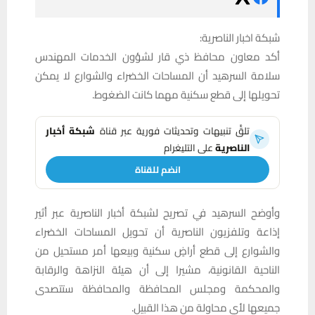
شبكة اخبار الناصرية:
أكد معاون محافظ ذي قار لشؤون الخدمات المهندس
سلامة السرهيد أن المساحات الخضراء والشوارع لا يمكن
تحويلها إلى قطع سكنية مهما كانت الضغوط.
تلقَّ تنبيهات وتحديثات فورية عبر قناة
شبكة أخبار
الناصرية
على التليغرام
انضم للقناة
وأوضح السرهيد في تصريح لشبكة أخبار الناصرية عبر أثير
إذاعة وتلفزيون الناصرية أن تحويل المساحات الخضراء
والشوارع إلى قطع أراضٍ سكنية وبيعها أمر مستحيل من
الناحية القانونية، مشيرا إلى أن هيئة النزاهة والرقابة
والمحكمة ومجلس المحافظة والمحافظة ستتصدى
جميعها لأي محاولة من هذا القبيل.