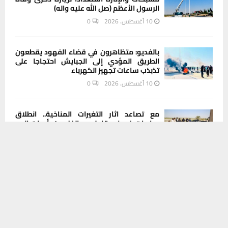
الرسول الأعظم (صل الله عليه واله)
10 أغسطس، 2026
0
بالفديو: متظاهرون في قضاء الفهود يقطعون
الطريق المؤدي إلى الجبايش احتجاجا على
تذبذب ساعات تجهيز الكهرباء
10 أغسطس، 2026
0
مع تصاعد اثار التغيرات المناخية.. انطلاق
مبادرات في ذي قار لدعم الفلاحين بأدوات الري
يستخدم هذا الموقع ملفات تعريف الارتباط لتحسين تجربتك. سنفترض أنك
الحديث
موافق على هذا، ولكن يمكنك إلغاء الاشتراك إذا كنت ترغب في ذلك.
10 أغسطس، 2026
0
موافق
قراءة المزيد
محافظ ذي قار يتسلم إدارة بلدية الناصرية
بإشراف مباشر من موقع أدنى
10 أغسطس، 2026
0