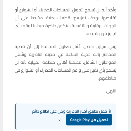
وأكد أنه لن يُسمح بتحويل المساحات الخضراء أو الشوارع أو
تقليصها بهدف توزيعها قطعا سكنية، مشددا على أن
الجهات الرقابية والتنفيذية ستكون حاضرة ميدانيا لوقف أي
تجاوز فور وقوعه.
وفي سياق متصل، أشار معاون المحافظ إلى أن قضية
المحاضر باتت حديث الساعة في مدينة الناصرية وشغل
المواطنين الشاغل، مطمئنا أهالي منطقة الحبيلية بأنه لن
يُسمح بأي تغيير على واقع المساحات الخضراء أو الشوارع في
مناطقهم.
انتهى.
📱 حمل تطبيق أخبار الناصرية وكن على اطلاع دائم
×
تحميل من Google Play