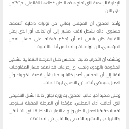
الإدارية الرسمية التي تمنح هذه اللجان غطاءها القانوني لم تكتمل
حتى الآن.
وأكد العمري أن المجلس يعاني من توترات داخلية أضعفت
مستوى أدائه بشكل لافت، مشيرا إلى أن تحالف أور الذي يمثل
الأغلبية كان ينبغي له أن يُحكم قبضته على مسار العمل
المؤسسي، لأن البرلمانات والمجالس تُدار بالأغلبية.
وكشف أن الأحزاب طالبت المجلس خلال المرحلة الانتقالية لتشكيل
الحكومة بالهدوء وتجنب أي إجراءات قد تعقد مسار المفاوضات،
لافتا إلى أن المجلس أصدر كتابا رسميا بشأن قضية الكهرباء وأن
العمل سيمضي قُدُما في التصدي لهذا الملف.
وعلى صعيد آخر، طالب العمري بضرورة تجاوز حالة الشلل التنظيمي
التي أعاقت أداء المجلس، مؤكدا أن المرحلة المقبلة تستوجب
تفعيلا حقيقيا لعمل اللجان وإنهاء التوترات الداخلية التي باتت تُلقي
بظلالها على المشهد الخدمي والرقابي في المحافظة.