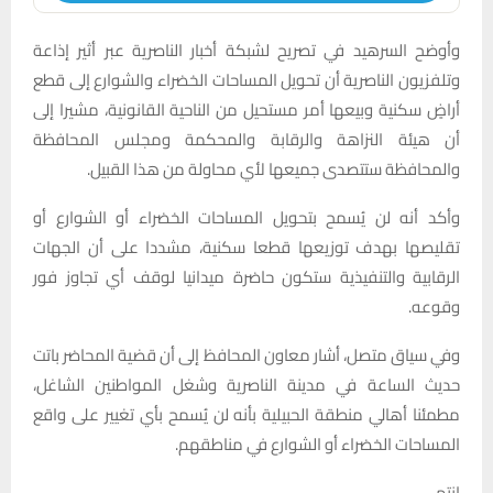
وأوضح السرهيد في تصريح لشبكة أخبار الناصرية عبر أثير إذاعة
وتلفزيون الناصرية أن تحويل المساحات الخضراء والشوارع إلى قطع
أراضٍ سكنية وبيعها أمر مستحيل من الناحية القانونية، مشيرا إلى
أن هيئة النزاهة والرقابة والمحكمة ومجلس المحافظة
والمحافظة ستتصدى جميعها لأي محاولة من هذا القبيل.
وأكد أنه لن يُسمح بتحويل المساحات الخضراء أو الشوارع أو
تقليصها بهدف توزيعها قطعا سكنية، مشددا على أن الجهات
الرقابية والتنفيذية ستكون حاضرة ميدانيا لوقف أي تجاوز فور
وقوعه.
وفي سياق متصل، أشار معاون المحافظ إلى أن قضية المحاضر باتت
حديث الساعة في مدينة الناصرية وشغل المواطنين الشاغل،
مطمئنا أهالي منطقة الحبيلية بأنه لن يُسمح بأي تغيير على واقع
المساحات الخضراء أو الشوارع في مناطقهم.
انتهى.