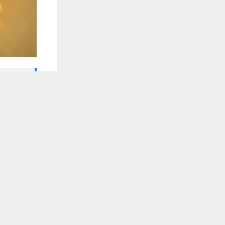
🔔 كن أول
يستخدم هذا الموقع ملفات تعريف الارتباط لت
شبكة اخبار ال
حذّر مدير ال
جراء تأثير م
وأوضح كريم 
مصحوبة بغبا
المنطقة.
وكشف مدير ال