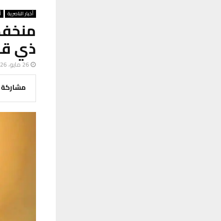
أخبار الناصرية
أ
منخفض
ذي قار فوق 43 د
26 مايو، 2026
مشاركة