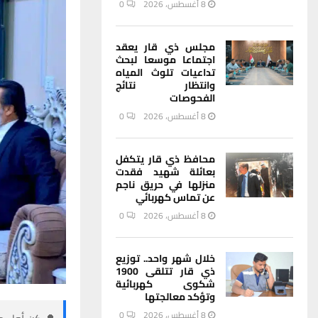
8 أغسطس، 2026
0
مجلس ذي قار يعقد
اجتماعا موسعا لبحث
تداعيات تلوث المياه
وانتظار نتائج
الفحوصات
8 أغسطس، 2026
0
محافظ ذي قار يتكفل
بعائلة شهيد فقدت
منزلها في حريق ناجم
عن تماس كهربائي
8 أغسطس، 2026
0
خلال شهر واحد.. توزيع
ذي قار تتلقى 1900
شكوى كهربائية
وتؤكد معالجتها
8 أغسطس، 2026
0