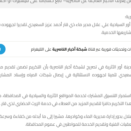
 كن أول من يعرف الأخبار العاجلة عن الناصرية– تابع حساباتنا على ف
شبك
ة أور السياحية علي علال مدير ماء ذي قار أحمد عزيز السعيدي تقديرا لجهوده
الأثرية وإسناد م
على التليغرام
شبكة أخبار الناصرية
تلقَّ تنبيهات وتحديثات فوري
ة
دينة أور الأثرية في تصريح لشبكة أخبار الناصرية بأن التكريم تضمن تقديم
السعيدي تثمينا لجهوده الاستثنائية في إيصال شبكات المياه وإسناد المش
ستمرار التنسيق المشترك لخدمة المواقع الأثرية والسياحية في المحافظة،
ذاته عن اعتباره هذا التكريم حافزا لتقديم المزيد من العطاء في خدمة الإرث 
 علال بدور إدارة مديرية الماء وكوادرها، مشيرا إلى ما أبدته من كفاءة وسرعة
التحتية وتذليل العقبات الفنية وتقديم الخدمة للمواطنين في