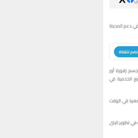

كرّم مدير مدين
انضم للقنا
وأفادت إدارة م
التاريخية إلى 
وأكد السعيدي ا
من جانبه، أشاد