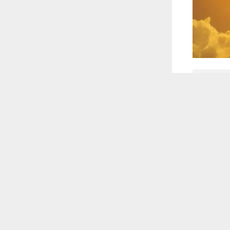
 أكس
 ترغب في ذلك.
موافق
قراءة المزيد
 عيد الأضحى
غربية نشطة
بظلاله على
لى المحافظة