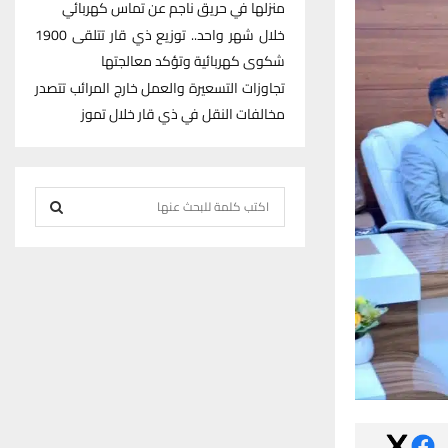
منزلها في حريق ناجم عن تماس كهربائي
خلال شهر واحد.. توزيع ذي قار تتلقى 1900
شكوى كهربائية وتؤكد معالجتها
تجاوزات التسعيرة والعمل خارج المرائب تتصدر
مخالفات النقل في ذي قار خلال تموز
S
e
S
a
r
E
c
h
A
f
R
o
r
C
:
H