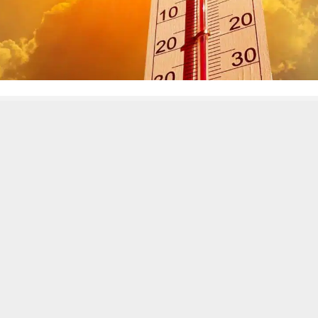
 من يعرف الأخبار العاجلة عن الناصرية– تابع حساباتنا على فيسبوك أو
حسين تجربتك. سنفترض أنك موافق على هذا، ولكن يمكنك إلغاء الاشتراك إذا كنت
ناصرية:
أنواء الجوية في ذي قار أحمد كريم من ارتفاع حاد في درجات الحرارة خلال أيام
نخفض جوي قادم من شبه الجزيرة العربية.
في تصريح لشبكة أخبار الناصرية، أن المحافظة تشهد حاليا رياحا شمالية 
ر كثيف بفعل تأثير مرتفع جوي قادم من شمال القارة الأفريقية يُلقي 
أنواء أن المنخفض الجوي القادم من شبه الجزيرة العربية سيبدأ تأثيره ع