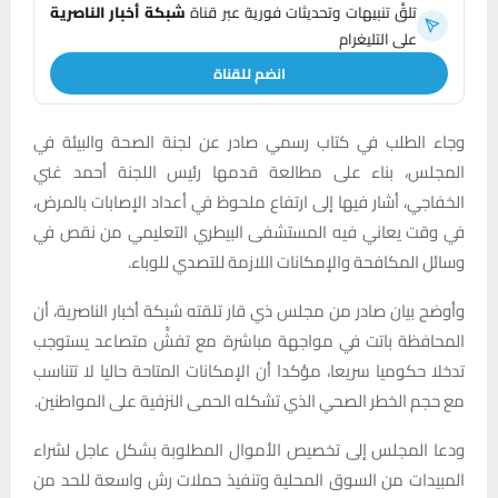
تلقَّ تنبيهات وتحديثات فورية عبر قناة
شبكة أخبار الناصرية
على التليغرام
انضم للقناة
وجاء الطلب في كتاب رسمي صادر عن لجنة الصحة والبيئة في
المجلس، بناء على مطالعة قدمها رئيس اللجنة أحمد غني
الخفاجي، أشار فيها إلى ارتفاع ملحوظ في أعداد الإصابات بالمرض،
في وقت يعاني فيه المستشفى البيطري التعليمي من نقص في
وسائل المكافحة والإمكانات اللازمة للتصدي للوباء.
وأوضح بيان صادر من مجلس ذي قار تلقته شبكة أخبار الناصرية، أن
المحافظة باتت في مواجهة مباشرة مع تفشٍّ متصاعد يستوجب
تدخلا حكوميا سريعا، مؤكدا أن الإمكانات المتاحة حاليا لا تتناسب
مع حجم الخطر الصحي الذي تشكله الحمى النزفية على المواطنين.
ودعا المجلس إلى تخصيص الأموال المطلوبة بشكل عاجل لشراء
المبيدات من السوق المحلية وتنفيذ حملات رش واسعة للحد من