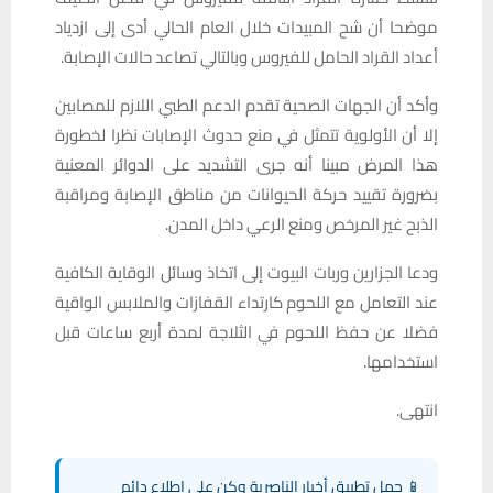
موضحا أن شح المبيدات خلال العام الحالي أدى إلى ازدياد
أعداد القراد الحامل للفيروس وبالتالي تصاعد حالات الإصابة.
وأكد أن الجهات الصحية تقدم الدعم الطبي اللازم للمصابين
إلا أن الأولوية تتمثل في منع حدوث الإصابات نظرا لخطورة
هذا المرض مبينا أنه جرى التشديد على الدوائر المعنية
بضرورة تقييد حركة الحيوانات من مناطق الإصابة ومراقبة
الذبح غير المرخص ومنع الرعي داخل المدن.
ودعا الجزارين وربات البيوت إلى اتخاذ وسائل الوقاية الكافية
عند التعامل مع اللحوم كارتداء القفازات والملابس الواقية
فضلا عن حفظ اللحوم في الثلاجة لمدة أربع ساعات قبل
استخدامها.
انتهى.
📱 حمل تطبيق أخبار الناصرية وكن على اطلاع دائم