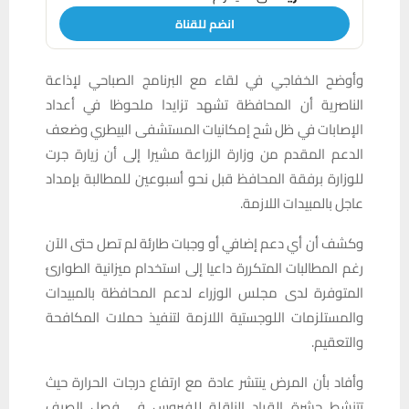
انضم للقناة
وأوضح الخفاجي في لقاء مع البرنامج الصباحي لإذاعة
الناصرية أن المحافظة تشهد تزايدا ملحوظا في أعداد
الإصابات في ظل شح إمكانيات المستشفى البيطري وضعف
الدعم المقدم من وزارة الزراعة مشيرا إلى أن زيارة جرت
للوزارة برفقة المحافظ قبل نحو أسبوعين للمطالبة بإمداد
عاجل بالمبيدات اللازمة.
وكشف أن أي دعم إضافي أو وجبات طارئة لم تصل حتى الآن
رغم المطالبات المتكررة داعيا إلى استخدام ميزانية الطوارئ
المتوفرة لدى مجلس الوزراء لدعم المحافظة بالمبيدات
والمستلزمات اللوجستية اللازمة لتنفيذ حملات المكافحة
والتعقيم.
وأفاد بأن المرض ينتشر عادة مع ارتفاع درجات الحرارة حيث
تتنشط حشرة القراد الناقلة للفيروس في فصل الصيف