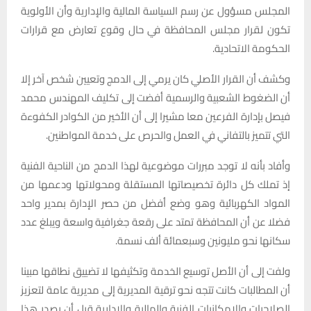
المجلس مسؤول عن رسم السياسة المالية والإدارية وأن الأولوية
تكون لقرار مجلس المحافظة في حال وقوع تعارض مع قرارات
الحكومة الاتحادية.
وكشف أن القرار الأصلي كان يرمي إلى الدمج وتعيين شخص آخر إلا
أن الضغوط الشعبية والرسمية أفضت إلى تكليف المهندس محمد
فيصل بإدارة الفرعين معا مشيرا إلى أن الأخير من الكوادر الكفوءة
التي تتميز بالتفاني في العمل والحرص على خدمة المواطنين.
وأفاد بأنه لا توجد مبررات موضوعية لهذا الدمج من الناحية الفنية
إذ تملك كل دائرة تخصيصاتها المستقلة ومحولاتها ودعمها من
المواد الكهربائية وهو وضع أفضل من حصر الإدارة بمدير واحد
فضلا عن أن المحافظة تمتد على رقعة جغرافية واسعة ويبلغ عدد
سكانها نحو مليونين وسبعمائة ألف نسمة.
ولفت إلى أن الأصل توسيع الخدمة وتكثيفها لا تضييق نطاقها مبينا
أن المطالبات كانت تتجه نحو ترقية المديرية إلى مديرية عامة لتعزيز
الصلاحيات والإمكانيات الفنية والمالية والإدارية قبل أن يصدر هذا