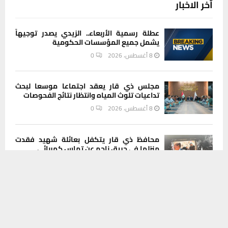
آخر الاخبار
عطلة رسمية الأربعاء.. الزيدي يصدر توجيهاً
يشمل جميع المؤسسات الحكومية
8 أغسطس، 2026
0
مجلس ذي قار يعقد اجتماعا موسعا لبحث
تداعيات تلوث المياه وانتظار نتائج الفحوصات
8 أغسطس، 2026
0
محافظ ذي قار يتكفل بعائلة شهيد فقدت
منزلها في حريق ناجم عن تماس كهربائي
يستخدم هذا الموقع ملفات تعريف الارتباط لتحسين تجربتك. سنفترض أنك
8 أغسطس، 2026
0
موافق على هذا، ولكن يمكنك إلغاء الاشتراك إذا كنت ترغب في ذلك.
موافق
قراءة المزيد
خلال شهر واحد.. توزيع ذي قار تتلقى 1900
شكوى كهربائية وتؤكد معالجتها
8 أغسطس، 2026
0