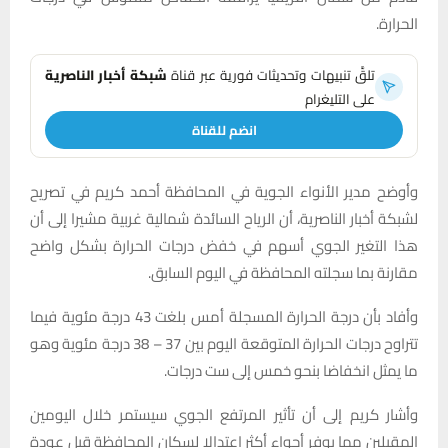
الحرارة.
تلقَّ تنبيهات وتحديثات فورية عبر قناة
شبكة أخبار الناصرية
على التليغرام
انضم للقناة
وأوضح مدير الأنواء الجوية في المحافظة أحمد كريم في تصريح
لشبكة أخبار الناصرية، أن الرياح السائدة شمالية غربية مشيرا إلى أن
هذا التغير الجوي أسهم في خفض درجات الحرارة بشكل واضح
مقارنة بما سجلته المحافظة في اليوم السابق.
وأفاد بأن درجة الحرارة المسجلة أمس بلغت 43 درجة مئوية فيما
تتراوح درجات الحرارة المتوقعة اليوم بين 37 – 38 درجة مئوية وهو
ما يمثل انخفاضا بنحو خمس إلى ست درجات.
وأشار كريم إلى أن تأثير المرتفع الجوي سيستمر خلال اليومين
المقبلين مما يوفر أجواء أكثر اعتدالا لسكان المحافظة قبل عودة