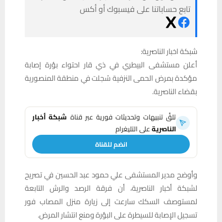
تابع حساباتنا على فيسبوك أو أكس
شبكة اخبار الناصرية:
أعلن مستشفى البيطري في ذي قار احتواء بؤرة إصابة
مؤكدة بمرض الحمى النزفية سُجلت في منطقة المنصورية
بقضاء الناصرية.
تلقَّ تنبيهات وتحديثات فورية عبر قناة
شبكة أخبار
الناصرية
على التليغرام
انضم للقناة
وأوضح مدير المستشفى علي حمود عبد الحسين في تصريح
لشبكة أخبار الناصرية، أن فرقة الرصد والرش التابعة
لمستوصف السكك سارعت إلى زيارة منزل المصاب فور
تسجيل الإصابة للسيطرة على البؤرة ومنع انتشار المرض.