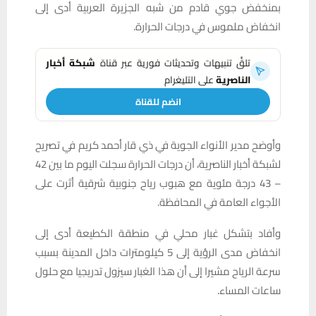
بمنخفض جوي قادم من شبه الجزيرة العربية أدى إلى
انخفاض ملموس في درجات الحرارة.
تلقَّ تنبيهات وتحديثات فورية عبر قناة
شبكة أخبار
الناصرية
على التليغرام
انضم للقناة
وأوضح مدير الأنواء الجوية في ذي قار أحمد كريم في تصريح
لشبكة أخبار الناصرية، أن درجات الحرارة سجلت اليوم ما بين 42
– 43 درجة مئوية مع هبوب رياح جنوبية شرقية أثرت على
الأجواء العامة في المحافظة.
وأفاد بتشكل غبار محلي في منطقة الكطيعة أدى إلى
انخفاض مدى الرؤية إلى 5 كيلومترات داخل المدينة بسبب
سرعة الرياح مشيرا إلى أن هذا الغبار سيزول تدريجيا مع حلول
ساعات المساء.