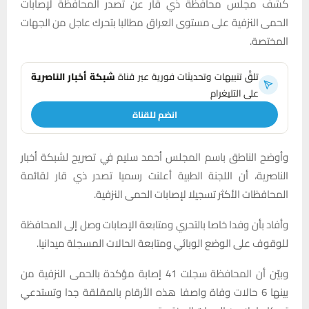
كشف مجلس محافظة ذي قار عن تصدر المحافظة لإصابات
الحمى النزفية على مستوى العراق مطالبا بتحرك عاجل من الجهات
المختصة.
تلقَّ تنبيهات وتحديثات فورية عبر قناة
شبكة أخبار الناصرية
على التليغرام
انضم للقناة
وأوضح الناطق باسم المجلس أحمد سليم في تصريح لشبكة أخبار
الناصرية، أن اللجنة الطبية أعلنت رسميا تصدر ذي قار لقائمة
المحافظات الأكثر تسجيلا لإصابات الحمى النزفية.
وأفاد بأن وفدا خاصا بالتحري ومتابعة الإصابات وصل إلى المحافظة
للوقوف على الوضع الوبائي ومتابعة الحالات المسجلة ميدانيا.
وبيّن أن المحافظة سجلت 41 إصابة مؤكدة بالحمى النزفية من
بينها 6 حالات وفاة واصفا هذه الأرقام بالمقلقة جدا وتستدعي