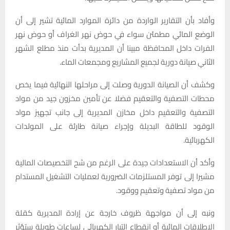
وأفاد بأن التقارير الواردة من دائرة الموارد المائية تشير إلى أن
الوضع المائي مطمئن سواء في حوض نهر الغراف أو حوض نهر
الفرات داخل المحافظة مبينا أن المديرية بدأت منذ مطلع الشهر
الثاني صيانة دورية لجميع المشاريع ومجمعات الماء.
وكشف أن الصيانة الدورية وصلت إلى مراحلها النهائية فيما يخص
محطات التصفية والتعقيم فضلا عن تأمين مخزون جيد من مواد
التصفية والتعقيم داخل مخازن المديرية إلى جانب تجهيز مواد
الوقود للطاقة البديلة وإجراء صيانة طارئة على المولدات
الكهربائية.
وأكد أن الاستعدادات جيدة على الرغم من شح التخصيصات المالية
مشيرا إلى توفر المستلزمات الضرورية لعمليات التشغيل المستدام
من مواد تصفية وتعقيم ووقود.
ونبه إلى أن مواجهة ظروف خارجة عن إرادة المديرية كقلة
الإطلاقات المائية أو انقطاع التيار الكهربائي لساعات طويلة ستؤثر