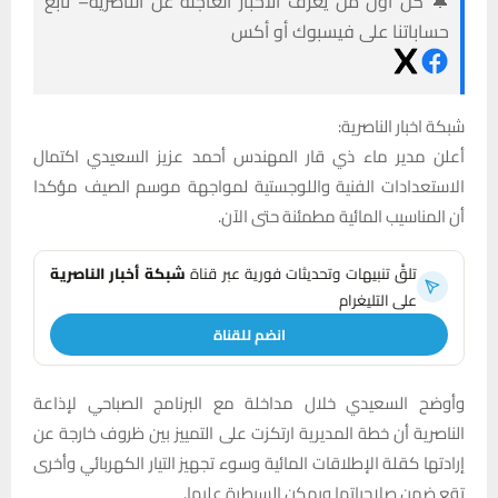
🔔 كن أول من يعرف الأخبار العاجلة عن الناصرية– تابع
حساباتنا على فيسبوك أو أكس
شبكة اخبار الناصرية:
أعلن مدير ماء ذي قار المهندس أحمد عزيز السعيدي اكتمال
الاستعدادات الفنية واللوجستية لمواجهة موسم الصيف مؤكدا
أن المناسيب المائية مطمئنة حتى الآن.
تلقَّ تنبيهات وتحديثات فورية عبر قناة
شبكة أخبار الناصرية
على التليغرام
انضم للقناة
وأوضح السعيدي خلال مداخلة مع البرنامج الصباحي لإذاعة
الناصرية أن خطة المديرية ارتكزت على التمييز بين ظروف خارجة عن
إرادتها كقلة الإطلاقات المائية وسوء تجهيز التيار الكهربائي وأخرى
تقع ضمن صلاحياتها ويمكن السيطرة عليها.