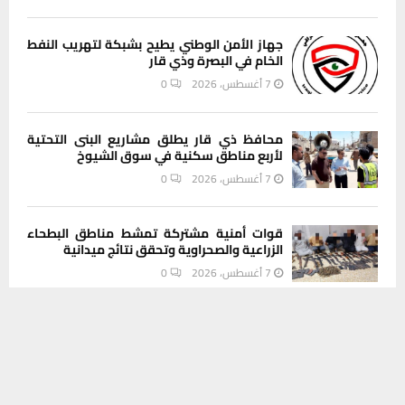
جهاز الأمن الوطني يطيح بشبكة لتهريب النفط
الخام في البصرة وذي قار
7 أغسطس، 2026
0
محافظ ذي قار يطلق مشاريع البنى التحتية
لأربع مناطق سكنية في سوق الشيوخ
7 أغسطس، 2026
0
قوات أمنية مشتركة تمشط مناطق البطحاء
الزراعية والصحراوية وتحقق نتائج ميدانية
7 أغسطس، 2026
0
يستخدم هذا الموقع ملفات تعريف الارتباط لتحسين تجربتك. سنفترض أنك
موافق على هذا، ولكن يمكنك إلغاء الاشتراك إذا كنت ترغب في ذلك.
بلدية الناصرية تثمن جهود الجهات القضائية
والأمنية في ملاحقة شبكات التزوير والفساد
موافق
قراءة المزيد
7 أغسطس، 2026
0