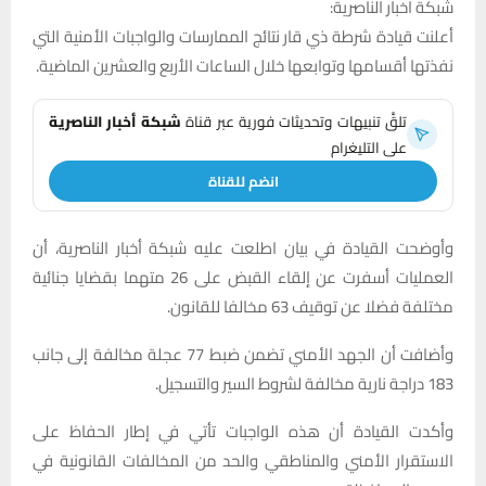
شبكة اخبار الناصرية:
أعلنت قيادة شرطة ذي قار نتائج الممارسات والواجبات الأمنية التي
نفذتها أقسامها وتوابعها خلال الساعات الأربع والعشرين الماضية.
تلقَّ تنبيهات وتحديثات فورية عبر قناة
شبكة أخبار الناصرية
على التليغرام
انضم للقناة
وأوضحت القيادة في بيان اطلعت عليه شبكة أخبار الناصرية، أن
العمليات أسفرت عن إلقاء القبض على 26 متهما بقضايا جنائية
مختلفة فضلا عن توقيف 63 مخالفا للقانون.
وأضافت أن الجهد الأمني تضمن ضبط 77 عجلة مخالفة إلى جانب
183 دراجة نارية مخالفة لشروط السير والتسجيل.
وأكدت القيادة أن هذه الواجبات تأتي في إطار الحفاظ على
الاستقرار الأمني والمناطقي والحد من المخالفات القانونية في