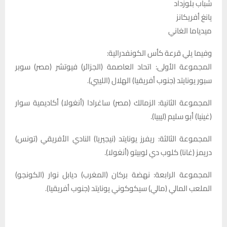
شباب بلوزداد
يانغ أفريكانز
ميدياما الغاني
وفيما يلي قرعة كأس الكونفدرالية:
المجموعة الأولى: اتحاد العاصمة (الجزائر) فيوتشر (مصر) سوبر
سبور يونايتد (جنوب أفريقيا) الهلال (الليبي).
المجموعة الثانية: الزمالك (مصر) ساغرادا (أنغولا) أكاديمية سوار
(غينيا) أبو سليم (ليبيا).
المجموعة الثالثة: ريفرز يونايتد (نيجيريا) النادي الأفريقي (تونس)
دريمز (غانا) كلوب دي لوبيتو (أنغولا).
المجموعة الرابعة: نهضة بركان (المغرب) ديابل نوار (الكونجو)
الملعب المالي (مالي) سيكوكوني يونايتد (جنوب أفريقيا).