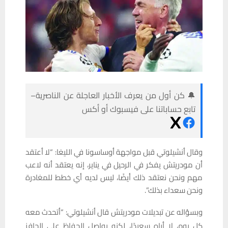
🔔 كن أول من يعرف الأخبار العاجلة عن الناصرية–
تابع حساباتنا على فيسبوك أو أكس
وقال أنشيلوتي قبل مواجهة أوساسونا في الليغا: “لا أعتقد
أن مودريتش يفكر في الرحيل في يناير، إنه يعتقد أنه لاعب
مهم ونحن نعتقد ذلك أيضًا، ليس لديه أي خطط للمغادرة
ونحن سعداء بذلك”.
وبسؤاله عن تبديلات مودريتش قال أنشيلوتي: “أتحدث معه
كل يوم، لا أراه سعيدًا، لكنه يواصل الحفاظ على الحافز