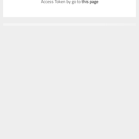
Access Token by go to
this page
يستخدم هذا الموقع ملفات تعريف الارتباط لتحسين تجربتك. سنفترض أنك
موافق على هذا، ولكن يمكنك إلغاء الاشتراك إذا كنت ترغب في ذلك.
موافق
قراءة المزيد