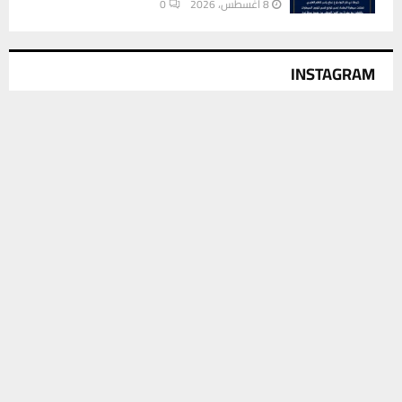
8 أغسطس، 2026
0
INSTAGRAM
يستخدم هذا الموقع ملفات تعريف الارتباط لتحسين تجربتك. سنفترض أنك
This message appears for Admin Users only:
موافق على هذا، ولكن يمكنك إلغاء الاشتراك إذا كنت ترغب في ذلك.
Please fill the Instagram Access Token. You can get Instagram
موافق
قراءة المزيد
Access Token by go to
this page