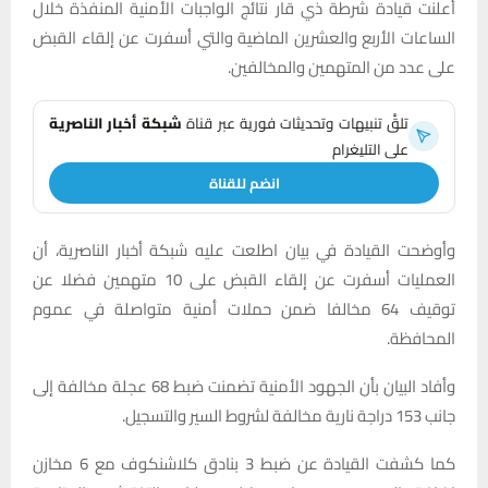
أعلنت قيادة شرطة ذي قار نتائج الواجبات الأمنية المنفذة خلال
الساعات الأربع والعشرين الماضية والتي أسفرت عن إلقاء القبض
على عدد من المتهمين والمخالفين.
تلقَّ تنبيهات وتحديثات فورية عبر قناة
شبكة أخبار الناصرية
على التليغرام
انضم للقناة
وأوضحت القيادة في بيان اطلعت عليه شبكة أخبار الناصرية، أن
العمليات أسفرت عن إلقاء القبض على 10 متهمين فضلا عن
توقيف 64 مخالفا ضمن حملات أمنية متواصلة في عموم
المحافظة.
وأفاد البيان بأن الجهود الأمنية تضمنت ضبط 68 عجلة مخالفة إلى
جانب 153 دراجة نارية مخالفة لشروط السير والتسجيل.
كما كشفت القيادة عن ضبط 3 بنادق كلاشنكوف مع 6 مخازن