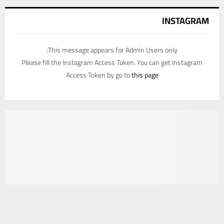
INSTAGRAM
This message appears for Admin Users only:
Please fill the Instagram Access Token. You can get Instagram
Access Token by go to
this page
يستخدم هذا الموقع ملفات تعريف الارتباط لتحسين تجربتك. سنفترض أنك
موافق على هذا، ولكن يمكنك إلغاء الاشتراك إذا كنت ترغب في ذلك.
موافق
قراءة المزيد