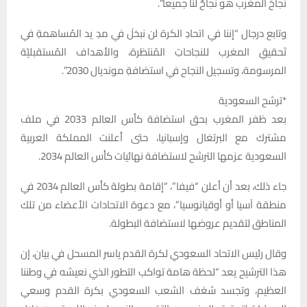
نجاحَ المغرب هو نجاحٌ لنا جميعاً”.
وتابع درجال “إننا في اتحادِ الكرة لن نبخلَ في مدِ يد المُساهمةِ في
تَحقيقِ المغرب للنجاحاتِ المُنتظرة، والأهداف المُستقبليّة
المرسومة، وتسجيل النجاح في استضافةِ مونديال 2030”.
*ترشح السعودية
بعد ظفر المغرب بحق استضافة كأس العالم 2033 في ملف
مشترك مع البرتغال وإسبانيا، حتى أعلنت المملكة العربية
السعودية عزمها الترشح لاستضافة نهائيات كأس العالم 2034.
جاء ذلك، بعد أن أعلن “فيفا”، “إقامة بطولة كأس العالم 2034 في
منطقة آسيا أو أوقيانوسيا”، مع دعوة الاتحادات الأعضاء من تلك
المناطق لتقديم عروضها لاستضافة البطولة.
وقال رئيس الاتحاد السعودي لكرة القدم ياسر المسحل في بيان، إن
هذا الترشيح يعد “لحظة هامة تواكب التطور الذي نعيشه في وطننا
العظيم، وتجسد شغف الشعب السعودي بكرة القدم وسعي