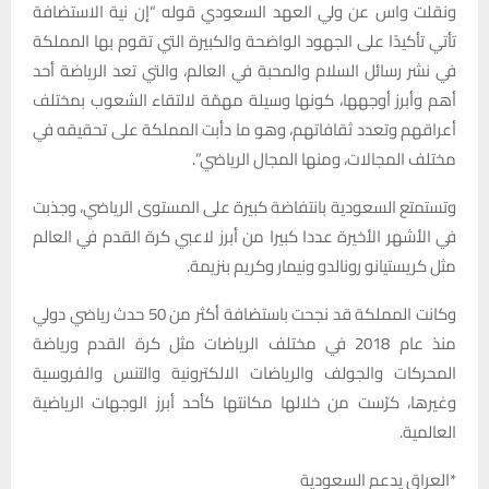
ونقلت واس عن ولي العهد السعودي قوله “إن نية الاستضافة
تأتي تأكيدًا على الجهود الواضحة والكبيرة التي تقوم بها المملكة
في نشر رسائل السلام والمحبة في العالم، والتي تعد الرياضة أحد
أهم وأبرز أوجهها، كونها وسيلة مهمّة لالتقاء الشعوب بمختلف
أعراقهم وتعدد ثقافاتهم، وهو ما دأبت المملكة على تحقيقه في
مختلف المجالات، ومنها المجال الرياضي”.
وتستمتع السعودية بانتفاضة كبيرة على المستوى الرياضي، وجذبت
في الأشهر الأخيرة عددا كبيرا من أبرز لاعبي كرة القدم في العالم
مثل كريستيانو رونالدو ونيمار وكريم بنزيمة.
وكانت المملكة قد نجحت باستضافة أكثر من 50 حدث رياضي دولي
منذ عام 2018 في مختلف الرياضات مثل كرة القدم ورياضة
المحركات والجولف والرياضات الالكترونية والتنس والفروسية
وغيرها، كرّست من خلالها مكانتها كأحد أبرز الوجهات الرياضية
العالمية.
*العراق يدعم السعودية