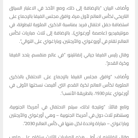
وأضاف البيان: “بالإضافة إلى ذلك، ومع الأخذ في الاعتبار السياق
التاريخي لكأس العالم لأول مرة، وافق مجلس الفيفا بالإجماع على
استضافة حفل احتفال فريد بمناسبة الذكرى المئوية للبطولة، في
مونتيفيديو (عاصمة أورغواي).. بالإضافة إلى ثلاث مباريات لكأس
العالم تقام في أوروغواي، والأرجنتين، وباراغواي على التوالي”.
وقال رئيس الفيفا جياني إنفانتينو: “في عالم منقسم، يتحد الفيفا
وكرة القدم”.
وأضاف: “وافق مجلس الفيفا بالإجماع على الاحتفال بالذكرى
المئوية لكأس العالم لكرة القدم، التي أقيمت نسختها الأولى في
أورغواي عام 1930، بالطريقة الأنسب”.
وتابع قائلاً: “ونتيجة لذلك، سيتم الاحتفال في أمريكا الجنوبية،
وستنظم ثلاث دول في أمريكا الجنوبية – وهي أورغواي والأرجنتين
وباراغواي – مباراة واحدة لكل منها في كأس العالم 2030”.
وقال إنفانتينو إن أولى هذه المباريات الثلاث ستقام على ملعب