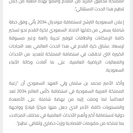
المملكة لتحقيق المزيد من التقدم والنمو لهذه اللعبة من خلال
تنظيم هذا الحدث الاستثنائي”.
إعلان السعودية الترشح لاستضافة مونديال 2034 يأتي وفق خطة
شاملة يسعى من خلالها الاتحاد السعودي لكرة القدم نحو تسخير
كافة الإمكانات والطاقات لتوفير تجربة رائعة وغير مسبوقة
لإسعاد عشاق كرة القدم في هذا الحدث العالمي بعد النجاحات
الكبيرة التي تحققت في استضافة المملكة للعديد من الأحداث
والفعاليات الرياضية العالمية. على ما أفادت وكالة الأنباء
السعودية.
وأكد الأمير محمد بن سلمان ولي العهد السعودي أن “رغبة
المملكة العربية السعودية في استضافة كأس العالم 2034 تعد
انعكاساً لما وصلت إليه من نهضة شاملة على الأصعدة
والمستويات كافة، الأمر الذي جعل منها مركزًا قياديًا وواجهة
دولية لاستضافة أكبر وأهم الأحداث العالمية في مختلف المجالات،
بما تملكه من مقومات اقتصادية وإرث حضاري وثقافي عظيم”.