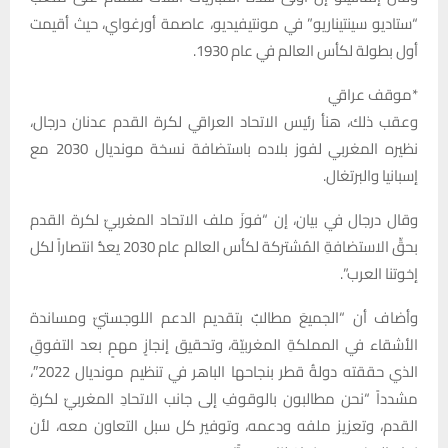
“ستاديو سينتيناريو” في مونتيفيديو، عاصمة أورغواي، حيث أقيمت
أول بطولة لكأس العالم في عام 1930.
*موقف عراقي
وعقب ذلك، هنأ رئيس الاتحاد العراقي لكرة القدم عدنان درجال،
نظيره المغربي لفوز بلاده باستضافة نسخة مونديال 2030 مع
إسبانيا والبرتغال.
وقال درجال في بيان، إن “فوزَ ملف الاتحاد المغربيّ لكرة القدم
بحقِّ الاستضافةِ المُشتركة ل‍كأس العالم عام 2030 يعدُّ انتصاراً لكل
إخوتنا العرب”.
وأضاف أن “الجميعَ مطالبٌ بتقديم الدعم اللوجستيّ ومساندة
الأشقاء في المملكةِ المغربيّة، وتحقيق إنجازٍ مهمٍ بعد التفوقِ
الذي حققته دولةُ قطر بنجاحها الباهر في تنظيم مونديال 2022″،
مشدداً “نحن مطالبون بالوقوفِ إلى جانب الاتحادِ المغربيّ لكرةِ
القدم، وتعزيز ملفه ودعمه، وتوفير كل سبل التعاون معه، لأن