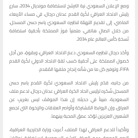
ومع الإعلان السعودي نية الترشح لاستضافة مونديال 2034، سارع
رئيسُ الاتحاد العراقيّ لكُرةِ القدم عدنان درجال، في مساء الأربعاء
الماضي، إلى تقديم التهنئة لنظيره السعوديّ ياسر حسن المسحل،
من خلال اتصالٍ هاتفي، متمنياً فوزَ المملكة بأحقيةِ استضافة
نُسخةِ كأس العالم عام 2034.
وأكد درجال لنظيره السعودي دعمَ الاتحاد العراقيّ، وبقوةٍ، من أجل
حُصولِ المملكة على أحقيةِ كسب ثقةِ الاتحاد الدوليّ لكُرةِ القدم
FIFA، وتوفير كل ما من شأنه إنجاح ملفها المُقدم.
من جانبه، قدّم رئيسُ الاتحاد السعوديّ لكُرةِ القدم ياسر حسن
المسحل شُكره لرئيسِ اتحاد الكرة العراقيّ عدنان درجال، لدعم ملف
السعودية، مبيناً في حديثه: إن هذا الموقفَ ليس بغريبٍ عن
العراق، وإن الروابطَ المُشتركة وأواصر العلاقاتِ والإخوة التي تجمع
الشعبين العزيزين تؤكد عمقَ المحبة بينهما.
وتأكيداً للدعم العراقي لهذا الملف، أعربت وزارة الخارجية العراقية،
اليوم الجمعة، دعم العراق لترشح السعودية لاستضافة نهائيات