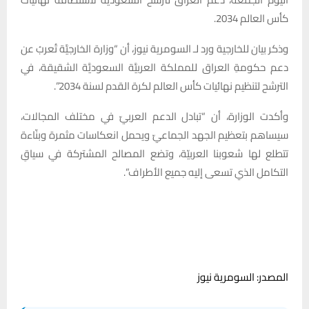
كأس العالم 2034.
وذكر بيان للخارجية ورد لـ السومرية نيوز، أن “وزارة الخارجيَّة تُعربُ عن
دعم حكومةِ العراق للمملكة العربيَّة السعوديَّة الشقيقة، في
الترشح لتنظيم نهائيات كأس العالم لكرة القدم لسنة 2034”.
وأكدت الوزارة، أن “تبادل الدعم العربيّ في مختلف المجالات،
سيساهم بتعظيم الجهد الجماعيّ ويحمل انعكاسات مثمرة وبنّاءة
تتطلع لها شعوبنا العربيّة، وتضع المصالح المشتركة في سياقِ
التكامل الذي تسعى إليه جميع الأطراف”.
المصدر: السومرية نيوز