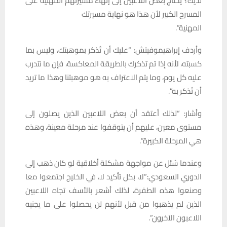
لديك؟ يحتاج بعض اللاعبين إلى إنهاء مسيرتهم المهنية على
المسرح الكبير لأن هذا هو نهاية مسيرتك
المهنية”.
وأردف إبراهيموفيتش: “عليك أن تُذكر بموهبتك، وليس بما
كسبته، لأنه إذا تم تذكرك بالطريقة المعاكسة، فإن ما نتدرب
عليه كل يوم، وما يتم الاعتراف به هو موهبتنا وهذا ما تريد
أن تُذكر به”.
وأشار: “لذلك أعتقد أن بعض اللاعبين الذين يصلون إلى
مستوى معين، عليهم أن يتوقفوا عند مرحلة معينة، وهذه
هي المرحلة الكبيرة”.
وعندما سُئل عن مواجهة مشكلة أخلاقية لو كان ذهب إلى
الدوري السعودي:”لا، بكل تأكيد لا، في الخليج اجتمعوا معا
وصنعوا هذه الطفرة، لذلك أشعر بالأسف تجاه اللاعبين
الذين لم يذهبوا من قبل لأنهم لن يحصلوا على ما يجنيه
اللاعبون الآخرون”.