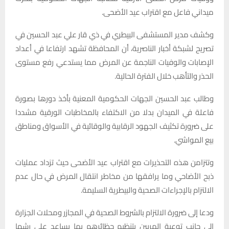
ميداني فاعل مع اقتراب عيد الأضحى.
وكشف مدير المستشفى البيطري في ذي قار علي عبد الحسين في
تصريح لشبكة أخبار الناصرية، أن المحافظة تشهد ارتفاعا في أعداد
الإصابات والوفيات الناجمة عن المرض مما يستدعي رفع مستوى
الحذر والتأهب خلال الفترة الحالية.
وطالب عبد الحسين الجهات الحكومية المعنية بأخذ دورها بصورة
فاعلة في الميدان بدلا من الاكتفاء بالمخاطبات الورقية مشددا
على ضرورة تكثيف الجهود الرقابية والوقائية في الأسواق ومناطق
بيع المواشي.
وتتزامن هذه التحذيرات مع اقتراب عيد الأضحى حيث تزداد عمليات
ذبح الأضاحي وما يرافقها من مخاطر انتقال المرض في حال عدم
الالتزام بالإجراءات الصحية والبيطرية السليمة.
ودعا إلى ضرورة الالتزام بالشروط الصحية في المجازر ومحلات الجزارة
إلى جانب توعية المربين بتنظيم حظائرهم بما يساعد على رشها