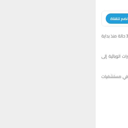
نضم للقناة
وأفاد مصدر طبي في تصريح لشبكة أخبار الناصرية، بأن العدد الإجمالي للإصابات المسجلة بلغ 37 حالة منذ بداية
 الوبائية إلى
ة في مستشفيات