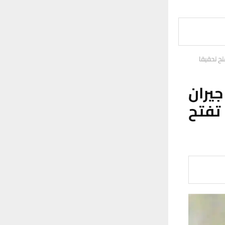
تح تحقيقا
يران
تفتح