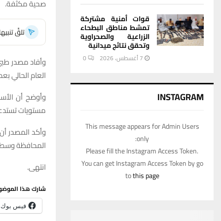
صحية مكثفة.
قوات أمنية مشتركة
تمشط مناطق البطحاء
تلقَّ تنبي
الزراعية والصحراوية
وتحقق نتائج ميدانية
7 أغسطس، 2026
0
العام الحالي بعد أن كان ا
INSTAGRAM
وأوضح أن الأسب
مستويات تستدعي 
This message appears for Admin Users
وأكد المصدر أن
only:
المحافظة وسط مت
Please fill the Instagram Access Token.
You can get Instagram Access Token by go
انتهى.
to
this page
شارك هذا الموضو
فيس بوك