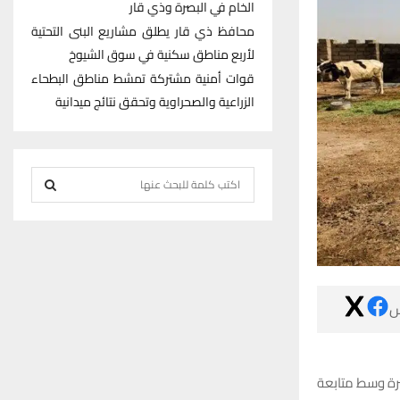
الخام في البصرة وذي قار
محافظ ذي قار يطلق مشاريع البنى التحتية
لأربع مناطق سكنية في سوق الشيوخ
قوات أمنية مشتركة تمشط مناطق البطحاء
الزراعية والصحراوية وتحقق نتائج ميدانية
S
e
S
a
r
E
c
h
A

f
R
o
r
C
:
كشفت صحة ذي قا
H