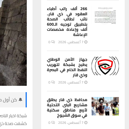
266 ألف راتب أطباء
العقود في ذي قار..
نائب تطالب الصحة
بتطبيق توجيه الـ600
ألف وإعادة مخصصات
الإعاشة
7 أغسطس، 2026
0
جهاز الأمن الوطني
يطيح بشبكة لتهريب
النفط الخام في البصرة
وذي قار
7 أغسطس، 2026
0
🔔 كن أول من
محافظ ذي قار يطلق
مشاريع البنى التحتية
لأربع مناطق سكنية
شبكة اخبار الناصر
في سوق الشيوخ
كشفت صحة ذي قار
7 أغسطس، 2026
0