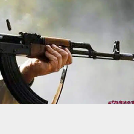
حسين تجربتك. سنفترض أنك موافق على هذا، ولكن يمكنك إلغاء الاشتراك إذا كنت
 من يعرف الأخبار العاجلة عن الناصرية– تابع حساباتنا على فيسبوك أو