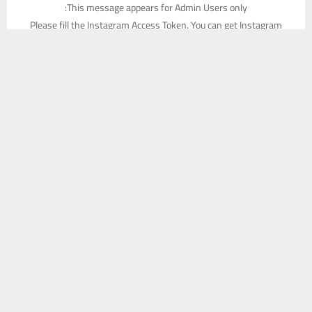
This message appears for Admin Users only:
Please fill the Instagram Access Token. You can get Instagram
يستخدم هذا الموقع ملفات تعريف الارتباط لتحسين تجربتك. سنفترض أنك
Access Token by go to
this page
موافق على هذا، ولكن يمكنك إلغاء الاشتراك إذا كنت ترغب في ذلك.
موافق
قراءة المزيد