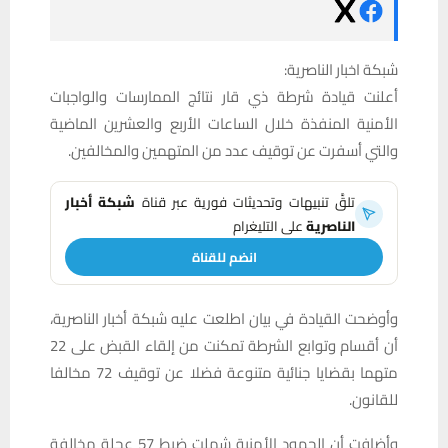
شبكة اخبار الناصرية:
أعلنت قيادة شرطة ذي قار نتائج الممارسات والواجبات
الأمنية المنفذة خلال الساعات الأربع والعشرين الماضية
والتي أسفرت عن توقيف عدد من المتهمين والمخالفين.
تلقَّ تنبيهات وتحديثات فورية عبر قناة
شبكة أخبار
الناصرية
على التليغرام
انضم للقناة
وأوضحت القيادة في بيان اطلعت عليه شبكة أخبار الناصرية،
أن أقسام وتوابع الشرطة تمكنت من إلقاء القبض على 22
متهما بقضايا جنائية متنوعة فضلا عن توقيف 72 مخالفا
للقانون.
وأضافت أن الجهود الأمنية شملت ضبط 57 عجلة مخالفة