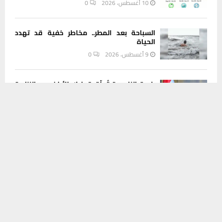
10 أغسطس، 2026
0
السباحة بعد المطر.. مخاطر خفية قد تهدد
الحياة
9 أغسطس، 2026
0
بلدية الناصرية تُعلّق تمليك الأراضي.. والنزاهة
يستخدم هذا الموقع ملفات تعريف الارتباط لتحسين تجربتك. سنفترض أنك
تطلب التدقيق في المحاضر
موافق على هذا، ولكن يمكنك إلغاء الاشتراك إذا كنت ترغب في ذلك.
9 أغسطس، 2026
0
موافق
قراءة المزيد
INSTAGRAM
This message appears for Admin Users only:
Please fill the Instagram Access Token. You can get Instagram
Access Token by go to
this page