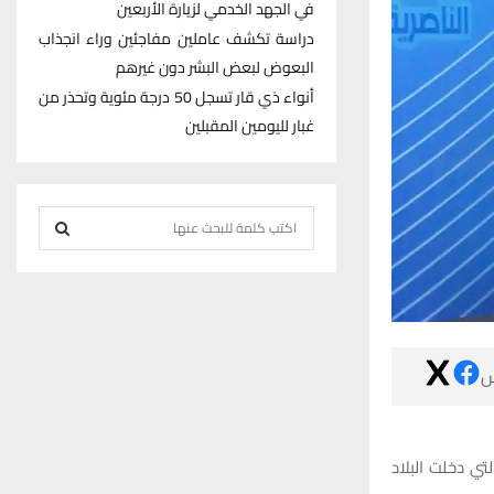
في الجهد الخدمي لزيارة الأربعين
دراسة تكشف عاملين مفاجئين وراء انجذاب
البعوض لبعض البشر دون غيرهم
أنواء ذي قار تسجل 50 درجة مئوية وتحذر من
غبار لليومين المقبلين
S
e
S
a
r
E
c
h
A

f
R
o
r
C
أعلن مدير مرور
:
H