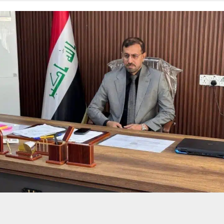
حسين تجربتك. سنفترض أنك موافق على هذا، ولكن يمكنك إلغاء الاشتراك إذا كنت