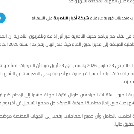
عة خلال المهلة المحددة بشهر واحد.
هات وتحديثات فورية عبر قناة
شبكة أخبار الناصرية
على التليغرام
ا
ي لقاء مع برنامج حديث الناصرية عبر أثير إذاعة وتلفزيون الناصرية أن العم
توجيهات وزير الداخلية الم
وأفاد بأن العمل انطلق في 23 مارس 2026 واستمر حتى 23 أبريل مبينا أن
جلة دخلت البلاد أو سجلت بصورة غير أصولية وهي المعروفة في الشارع بال
مرمزة.
المرور استقبلت المراجعين طوال فترة المهلة مشيرا إلى ازدحام كبير في 
لشهر حيث جرى إنجاز معاملة المركبة الأخيرة داخل مجمع التسجيل في آخر يوم 
ة اكتملت بالكامل وأن جميع المعاملات رفعت إلى الجهات المختصة موضح
قيق حاليا.