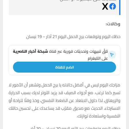
وكالات:
حظك اليوم وتوقعات برج الحمل اليوم 21 آذار – 19 نيسان
تلقَّ تنبيهات وتحديثات فورية عبر قناة
شبكة أخبار الناصرية
على التليغرام
انضم للقناة
مزاجك اليوم ليس في أفضل حالاته يا برج الحمل وتشعر أن الأمور لا
تسير كما ترغب. مع أجواء الصيف قد يزيد التوتر لديك بسبب الحرارة
والإرهاق، لذا حاول الابتعاد عن الضغط النفسي، وخذ وقتًا للراحة أو
الاسترخاء. الحديث مع صديق مقرّب قد يساعدك على تحسين حالتك
النفسية واستعادة توازنك.
حظك اليوم وتوقعات برج الثور اليوم 20 نيسان – 20 أيار