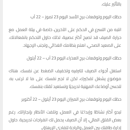
بالتأثير عليك.
حظك اليوم وتوقعات برج الأسد اليوم 23 تموز – 22 آب
انتبه من التسرع في الحكم على الآخرين، خاصة في بيئة العمل. مع
حرارة الصيف قد تصبح أكثر عصبية، لذلك حاول التحكم بانفعالاتك.
على الصعيد الصحي، اهتم بنظامك الغذائي وتجنب الإجهاد.
حظك اليوم وتوقعات برج العذراء اليوم 23 آب – 22 أيلول
استغل أجواء الصيف للترفيه وتخفيف الضغط عن نفسك. هناك
موضوع يشغل تفكيرك، لكن لا تجبر نفسك على ما لا ترغب به.
تتحسن أوضاعك المهنية تدريجيًا وتستعيد ثقتك بنفسك.
حظك اليوم وتوقعات برج الميزان اليوم 23 أيلول – 22 أکتوبر
تبدو أكثر نشاطًا وإبداعًا في العمل، وتلفت الأنظار بإنجازاتك. رغم
بعض القلق المالي، إلا أن الصيف يحمل لك انفراجات تدريجية. حاول
إدارة طاقتك بين العمل والراحة لتفادي الإرهاق.