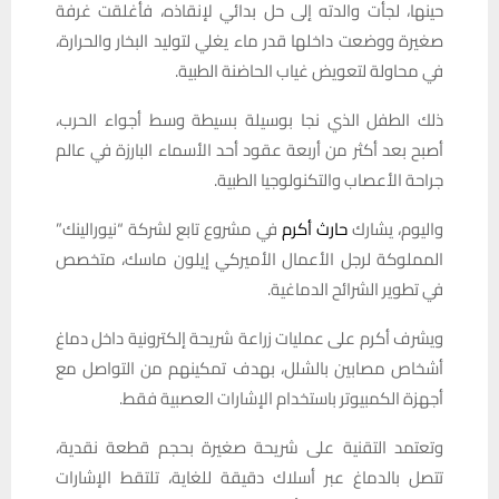
حينها، لجأت والدته إلى حل بدائي لإنقاذه، فأغلقت غرفة
صغيرة ووضعت داخلها قدر ماء يغلي لتوليد البخار والحرارة،
في محاولة لتعويض غياب الحاضنة الطبية.
ذلك الطفل الذي نجا بوسيلة بسيطة وسط أجواء الحرب،
أصبح بعد أكثر من أربعة عقود أحد الأسماء البارزة في عالم
جراحة الأعصاب والتكنولوجيا الطبية.
واليوم، يشارك
حارث أكرم
في مشروع تابع لشركة “نيورالينك”
المملوكة لرجل الأعمال الأميركي إيلون ماسك، متخصص
في تطوير الشرائح الدماغية.
ويشرف أكرم على عمليات زراعة شريحة إلكترونية داخل دماغ
أشخاص مصابين بالشلل، بهدف تمكينهم من التواصل مع
أجهزة الكمبيوتر باستخدام الإشارات العصبية فقط.
وتعتمد التقنية على شريحة صغيرة بحجم قطعة نقدية،
تتصل بالدماغ عبر أسلاك دقيقة للغاية، تلتقط الإشارات