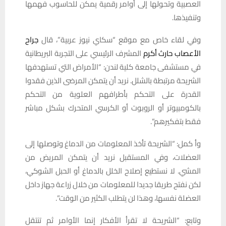
العصبية وتحولها إلى أوامر رقمية يمكن للحاسوب فهمها
وتنفيذها.
وفي لقاء خاص مع موقع “سكاي نيوز عربية”، قال
جراح
الأعصاب حارث أكرم
المشرف الرئيسي على التجربة البريطانية
في مستشفى جامعة كلية لندن: “الأمراض التي تستهدفها
الشريحة مرتبطة بالشلل. نريد أن يتمكن المرضى الذين فقدوا
القدرة على التحكم بأطرافهم العلوية من التحكم
بالكومبيوتر أو الروبوت أو الكرسي المتحرك بشكل مباشر
فقط بتفكيرهم”.
وأ كمل: “الشريحة تأخذ المعلومات من الدماغ وتوصلها إلى
العضلات، وفي المستقبل نريد أن يتمكن المريض من
المشي. لا نستطيع إصلاح الخلل بالدماغ أو الحبل الشوكي،
لكن نفتح طريقا جديدا للمعلومات من خلال زراعة جهاز داخل
العضلة نفسها، وهذا لن يتطلب الكثير من الوقت”.
وتابع: “الشريحة لا تقرأ الأفكار إنما الأوامر ثم تنتقل