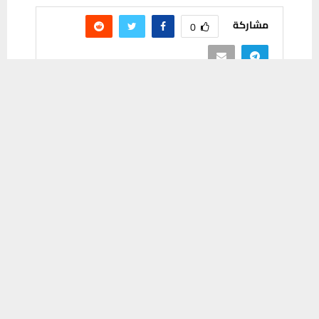
مشاركة
0
يستخدم هذا الموقع ملفات تعريف الارتباط لتحسين تجربتك. سنفترض أنك
موافق على هذا، ولكن يمكنك إلغاء الاشتراك إذا كنت ترغب في ذلك.
موافق
قراءة المزيد
PREVIOUS POST
عقل إيلون ماسك العراقي.. قصة استثنائية لجراح
أنقذه قدر ماء
NEXT POST
معاون محافظ ذي قار يحذر من التواطؤ في
ملف التجاوزات ويؤكد ملاحقة المتورطين
قضائيا