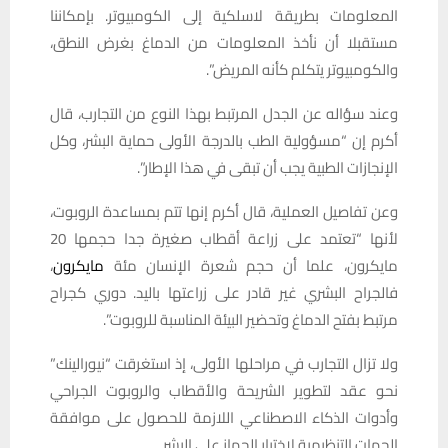
المعلومات بطريقة لاسلكية إلى الكومبيوتر. بإمكاننا
مستقبلا أن نأخذ المعلومات من الدماغ بغرض النطق،
والكومبيوتر يتكلم كأنه المريض”.
وعند سؤاله عن الجدل المرتبط بهذا النوع من التجارب، قال
أكرم إن “مسؤولية الطب بالدرجة الأولى حماية البشر، وكل
الإنجازات الطبية يجب أن تبقى في هذا الإطار”.
وعن تفاصيل العملية، قال أكرم إنها تتم بمساعدة الروبوت،
لأنها “تعتمد على زراعة أقطاب صغيرة جدا حجمها 20
مايكرون، علما أن حجم شعرة الإنسان مئة
مايكرون
،
فالجراح البشري غير قادر على زراعتها باليد. دوري كجراح
مرتبط بفتح الدماغ وتحضير البيئة المناسبة للروبوت”.
ولا تزال التجارب في مراحلها الأولى، إذ استغرقت “نيورالينك”
نحو عقد لتطوير الشريحة والأقطاب والروبوت الجراحي
وأدوات الذكاء الاصطناعي اللازمة للحصول على موافقة
الجهات التنظيمية لاختبار الجهاز على البشر.