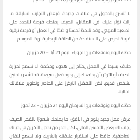
لا تتسرع بالدخول في علاقات جديدة، فبعض التجارب السابقة ما
زالت تؤثر عليك. في المقابل، الصيف يمنحك فرصة للتجدد على
الصعيد المهني، وقد تلاحظ تحسنًا واضحًا في العمل أو فرصة ترقية
قريبة. احرص على الاستفادة من الطاقة الإيجابية لهذا الموسم.
حظك اليوم وتوقعات برج الجوزاء اليوم 21 أيار – 20 حزيران
خلاف بسيط في العمل يحتاج إلى هدوء وحكمة. لا تسمح لحرارة
الصيف أو التوتر بأن يدفعاك إلى ردود فعل سريعة. قد تشعر بالحنين
لشخص قديم، لكن الأفضل التركيز على الحاضر وتطوير علاقاتك
الحالية.
حظك اليوم وتوقعات برج السرطان اليوم 21 حزيران – 22 تموز
عرض عمل جديد يلوح في الأفق، ما يمنحك شعورًا بالفخر. الصيف
يجلب لك بعض التحسن المالي، لكن احذر من تدخل الآخرين في حياتك
العاطفية. حافظ على استقرار علاقتك بالشريك ولا تسمح للفتن