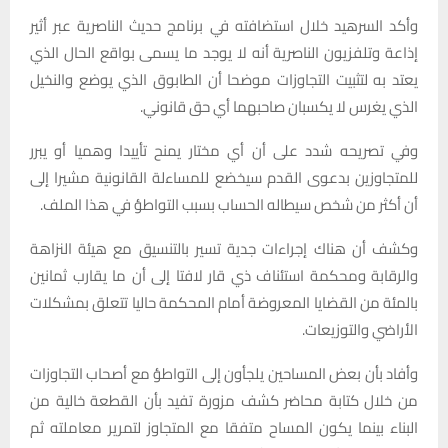
وأكد السرهيد خلال استضافته في برنامج حديث الناصرية عبر أثير
إذاعة وتلفزيون الناصرية أنه لا يوجد ما يسمى بواقع الحال الذي
يعتد به لتثبيت التجاوزات موضحا أن الطابوق الذي يوضع والنخيل
الذي يغرس لا يكسبان صاحبهما أي حق قانوني.
وفي تصريحه شدد على أن أي مختار يمنح تأييدا وهميا أو يبرر
للمتجاوزين بدعوى القدم سيخضع للمساءلة القانونية مشيرا إلى
أن أكثر من شخص سيطاله الحساب بسبب التواطؤ في هذا الملف.
وكشف أن هناك إجراءات جدية تسير بالتنسيق مع هيئة النزاهة
والرقابة ومحكمة استئناف ذي قار لافتا إلى أن ما يقارب ثمانين
بالمئة من القضايا المعروضة أمام المحكمة حاليا تتعلق بمشكلات
الأراضي والتوزيعات.
وأفاد بأن بعض المساحين يلجأون إلى التواطؤ مع أصحاب التجاوزات
من خلال كتابة محاضر كشف مزورة تفيد بأن القطعة خالية من
البناء بينما يكون المساح متفقا مع المتجاوز لتمرير معاملته ثم