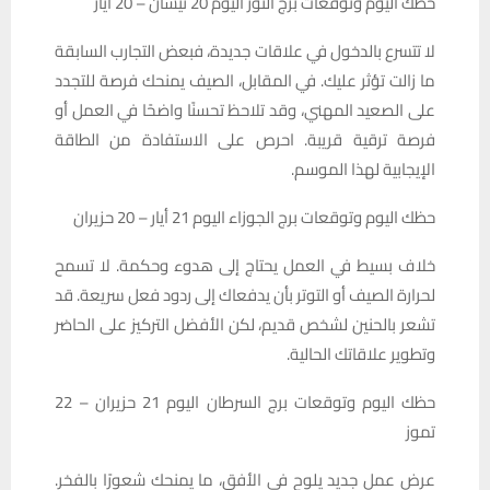
حظك اليوم وتوقعات برج الثور اليوم 20 نيسان – 20 أيار
لا تتسرع بالدخول في علاقات جديدة، فبعض التجارب السابقة
ما زالت تؤثر عليك. في المقابل، الصيف يمنحك فرصة للتجدد
على الصعيد المهني، وقد تلاحظ تحسنًا واضحًا في العمل أو
فرصة ترقية قريبة. احرص على الاستفادة من الطاقة
الإيجابية لهذا الموسم.
حظك اليوم وتوقعات برج الجوزاء اليوم 21 أيار – 20 حزيران
خلاف بسيط في العمل يحتاج إلى هدوء وحكمة. لا تسمح
لحرارة الصيف أو التوتر بأن يدفعاك إلى ردود فعل سريعة. قد
تشعر بالحنين لشخص قديم، لكن الأفضل التركيز على الحاضر
وتطوير علاقاتك الحالية.
حظك اليوم وتوقعات برج السرطان اليوم 21 حزيران – 22
تموز
عرض عمل جديد يلوح في الأفق، ما يمنحك شعورًا بالفخر.