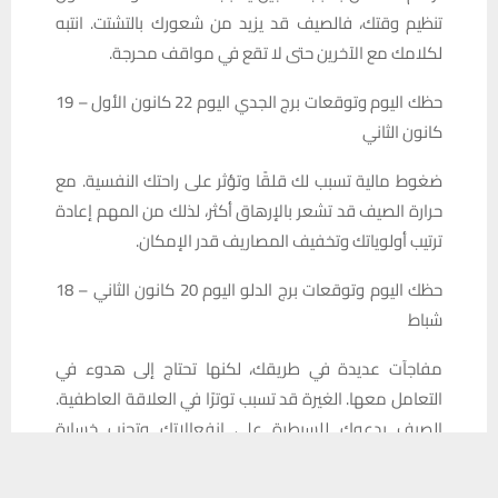
تنظيم وقتك، فالصيف قد يزيد من شعورك بالتشتت. انتبه
لكلامك مع الآخرين حتى لا تقع في مواقف محرجة.
حظك اليوم وتوقعات برج الجدي اليوم 22 كانون الأول – 19
كانون الثاني
ضغوط مالية تسبب لك قلقًا وتؤثر على راحتك النفسية. مع
حرارة الصيف قد تشعر بالإرهاق أكثر، لذلك من المهم إعادة
ترتيب أولوياتك وتخفيف المصاريف قدر الإمكان.
حظك اليوم وتوقعات برج الدلو اليوم 20 كانون الثاني – 18
شباط
مفاجآت عديدة في طريقك، لكنها تحتاج إلى هدوء في
التعامل معها. الغيرة قد تسبب توترًا في العلاقة العاطفية.
الصيف يدعوك للسيطرة على انفعالاتك وتجنب خسارة
يستخدم هذا الموقع ملفات تعريف الارتباط لتحسين تجربتك. سنفترض أنك
علاقات مهمة.
موافق على هذا، ولكن يمكنك إلغاء الاشتراك إذا كنت ترغب في ذلك.